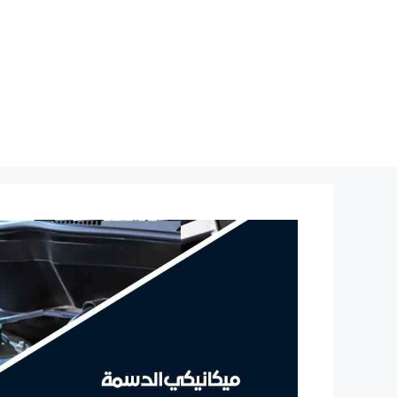
نتقل
لى
لمحتوى