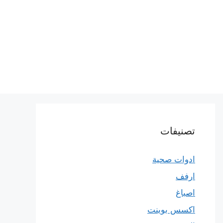
تصنيفات
ادوات صحية
ارفف
اصباغ
اكسس بوينت