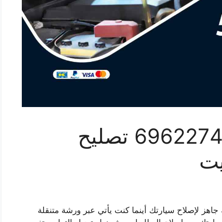
ميكانيكي الدسمة 69622745 تصليح
يت
جاهز لإصلاح سيارتك أينما كنت يأتي عبر ورشة متنقلة