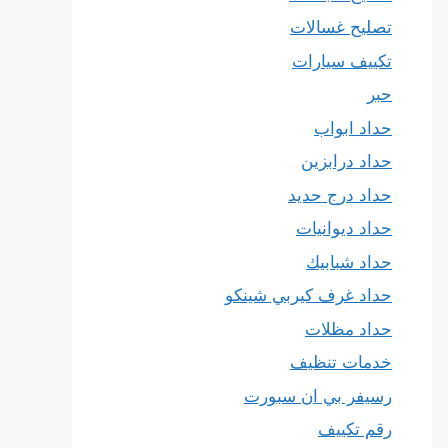
تصليح غسالات
تكييف سيارات
حبر
حداد ابواب
حداد درابزين
حداد درج حديد
حداد ديوانيات
حداد شبابيك
حداد غرف كيربي شينكو
حداد مظلات
خدمات تنظيف
رسيفر بي ان سبورت
رقم تكييف