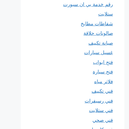
رقم خدمة بي ان سبورت
ستلايت
شفاطات مطابخ
صالونات حلاقة
صيانة تكييف
غسيل سيارات
فتح ابواب
فتح سيارة
فلاتر مياه
فني تكييف
فني رسيفرات
فني ستلايت
فني صحي