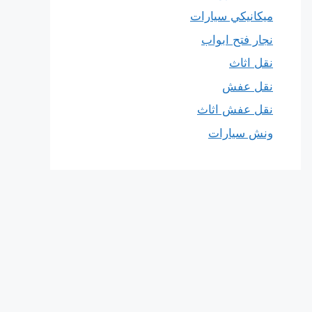
ميكانيكي سيارات
نجار فتح ابواب
نقل اثاث
نقل عفش
نقل عفش اثاث
ونش سيارات