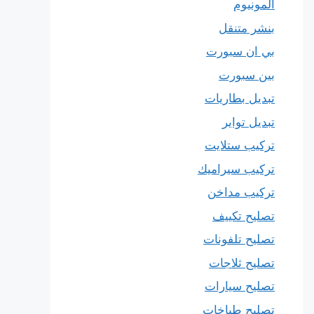
المونيوم
بنشر متنقل
بي ان سبورت
بين سبورت
تبديل بطاريات
تبديل تواير
تركيب ستلايت
تركيب سيراميك
تركيب مداخن
تصليح تكييف
تصليح تلفونات
تصليح ثلاجات
تصليح سيارات
تصليح طباخات