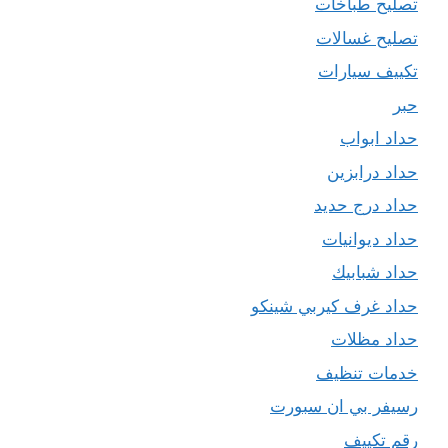
تصليح طباخات
تصليح غسالات
تكييف سيارات
حبر
حداد ابواب
حداد درابزين
حداد درج حديد
حداد ديوانيات
حداد شبابيك
حداد غرف كيربي شينكو
حداد مظلات
خدمات تنظيف
رسيفر بي ان سبورت
رقم تكييف