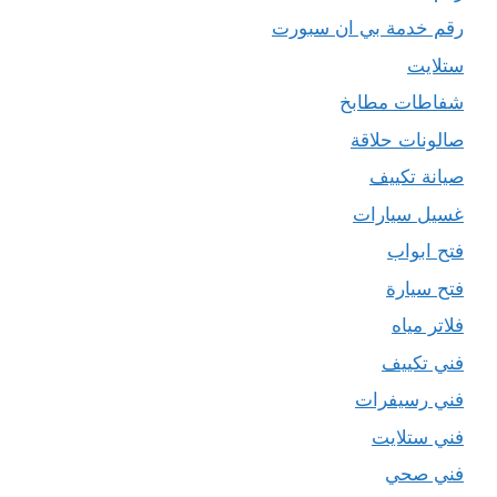
رقم خدمة بي ان سبورت
ستلايت
شفاطات مطابخ
صالونات حلاقة
صيانة تكييف
غسيل سيارات
فتح ابواب
فتح سيارة
فلاتر مياه
فني تكييف
فني رسيفرات
فني ستلايت
فني صحي