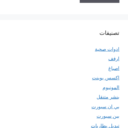
تصنيفات
ادوات صحية
ارفف
اصباغ
اكسس بوينت
المونيوم
بنشر متنقل
بي ان سبورت
بين سبورت
تبديل بطاريات