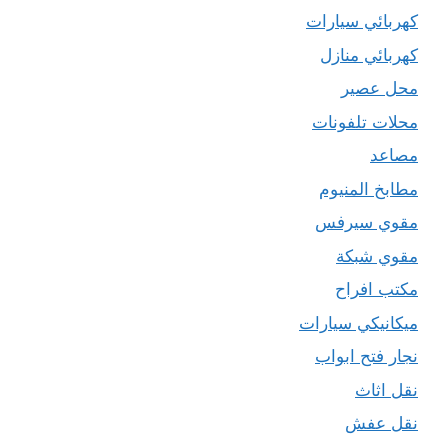
كهربائي سيارات
كهربائي منازل
محل عصير
محلات تلفونات
مصاعد
مطابخ المنيوم
مقوي سيرفس
مقوي شبكة
مكتب افراح
ميكانيكي سيارات
نجار فتح ابواب
نقل اثاث
نقل عفش