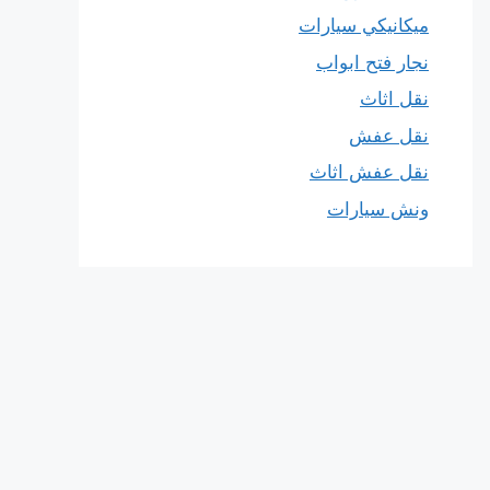
ميكانيكي سيارات
نجار فتح ابواب
نقل اثاث
نقل عفش
نقل عفش اثاث
ونش سيارات