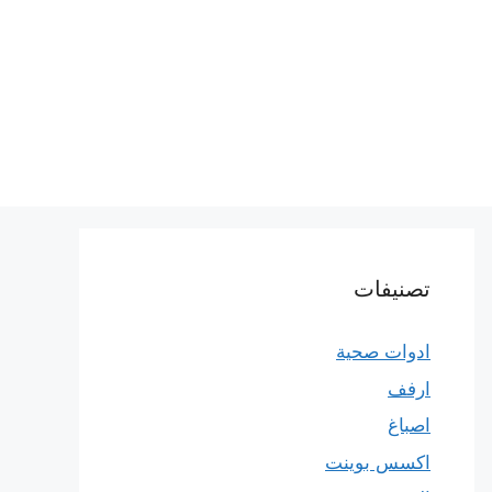
تصنيفات
ادوات صحية
ارفف
اصباغ
اكسس بوينت