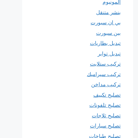
المونيوم
بنشر متنقل
بي ان سبورت
بين سبورت
تبديل بطاريات
تبديل تواير
تركيب ستلايت
تركيب سيراميك
تركيب مداخن
تصليح تكييف
تصليح تلفونات
تصليح ثلاجات
تصليح سيارات
تصليح طباخات