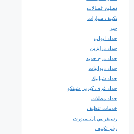
تصليح غسالات
تكييف سيارات
حبر
حداد ابواب
حداد درابزين
حداد درج حديد
حداد ديوانيات
حداد شبابيك
حداد غرف كيربي شينكو
حداد مظلات
خدمات تنظيف
رسيفر بي ان سبورت
رقم تكييف