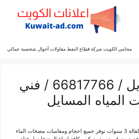
محامي الكويت شركة قطاع النفط مقاولات أحوال شخصية عمالي
مضخات مياه المسايل / 66817766 / فني
 المياه المسايل
مضخات مياه اشبيلية افضل مضخات المياه مع الكفالة 3 سنوات نوفر جميع احجام ومقاسات مضخات الماء
متخصصون في توريد وتركيب كافة انواع المضخات لمختلف