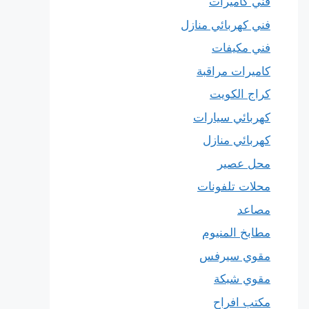
فني كاميرات
فني كهربائي منازل
فني مكيفات
كاميرات مراقبة
كراج الكويت
كهربائي سيارات
كهربائي منازل
محل عصير
محلات تلفونات
مصاعد
مطابخ المنيوم
مقوي سيرفس
مقوي شبكة
مكتب افراح