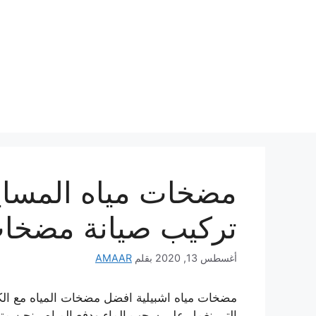
نتقل
لى
لمحتوى
تركيب صيانة مضخات
أغسطس 13, 2020
بقلم
AMAAR
التي نغمل على سحب الماء ودفع المياه , نحن 