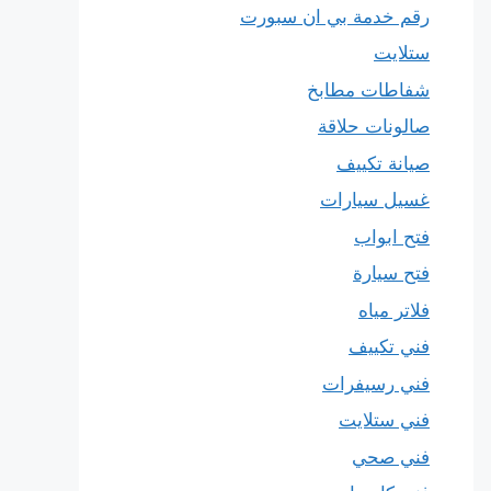
رقم خدمة بي ان سبورت
ستلايت
شفاطات مطابخ
صالونات حلاقة
صيانة تكييف
غسيل سيارات
فتح ابواب
فتح سيارة
فلاتر مياه
فني تكييف
فني رسيفرات
فني ستلايت
فني صحي