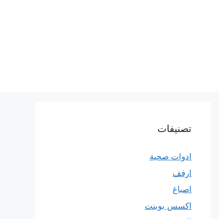
تصنيفات
ادوات صحية
ارفف
اصباغ
اكسس بوينت