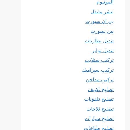
المونيوم
بنشر متنقل
بي ان سبورت
بين سبورت
تبديل بطاريات
تبديل تواير
تركيب ستلايت
تركيب سيراميك
تركيب مداخن
تصليح تكييف
تصليح تلفونات
تصليح ثلاجات
تصليح سيارات
تصليح طباخات