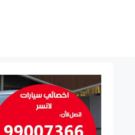
نتقل
لى
لمحتوى