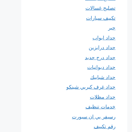
تصليح غسالات
تكييف سيارات
حبر
حداد ابواب
حداد درابزين
حداد درج حديد
حداد ديوانيات
حداد شبابيك
حداد غرف كيربي شينكو
حداد مظلات
خدمات تنظيف
رسيفر بي ان سبورت
رقم تكييف