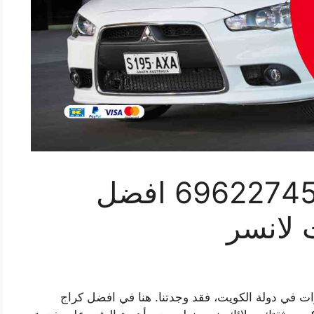
مراكز صيانة لانسر 69622745 افضل
 لانسر
ت في دولة الكويت، فقد وجدتنا. هنا في افضل كراج