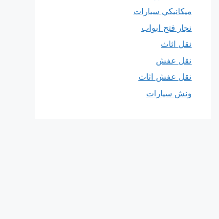
ميكانيكي سيارات
نجار فتح ابواب
نقل اثاث
نقل عفش
نقل عفش اثاث
ونش سيارات