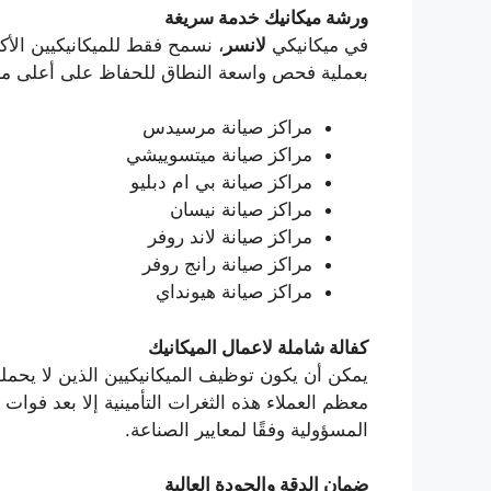
ورشة ميكانيك خدمة سريغة
في ميكانيكي
لانسر
، نسمح فقط للميكانيكيين الأكثر 
بعملية فحص واسعة النطاق للحفاظ على أعلى مس
مراكز صيانة مرسيدس
مراكز صيانة ميتسوييشي
مراكز صيانة بي ام دبليو
مراكز صيانة نيسان
مراكز صيانة لاند روفر
مراكز صيانة رانج روفر
مراكز صيانة هيونداي
كفالة شاملة لاعمال الميكانيك
يمكن أن يكون توظيف الميكانيكيين الذين لا يحملون
معظم العملاء هذه الثغرات التأمينية إلا بعد فوات 
المسؤولية وفقًا لمعايير الصناعة.
ضمان الدقة والجودة العالية