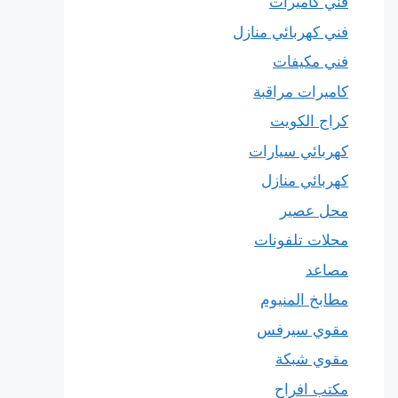
فني كاميرات
فني كهربائي منازل
فني مكيفات
كاميرات مراقبة
كراج الكويت
كهربائي سيارات
كهربائي منازل
محل عصير
محلات تلفونات
مصاعد
مطابخ المنيوم
مقوي سيرفس
مقوي شبكة
مكتب افراح