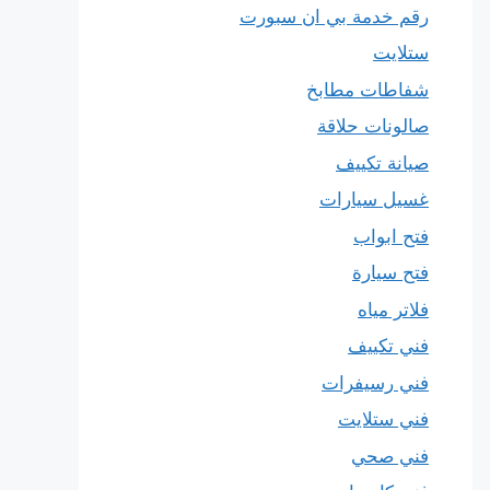
رقم خدمة بي ان سبورت
ستلايت
شفاطات مطابخ
صالونات حلاقة
صيانة تكييف
غسيل سيارات
فتح ابواب
فتح سيارة
فلاتر مياه
فني تكييف
فني رسيفرات
فني ستلايت
فني صحي