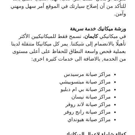
للتأكد من أن إصلاح سيارتك في الموقع أمر سهل ومهني
وآمن.
ورشة ميكانيك خدمة سريغة
في ميكانيكي
كايمان
، نسمح فقط للميكانيكيين الأكثر
تأهيلًا بالانضمام إلى شبكتنا. يمر كل ميكانيكا متنقلة لدينا
بعملية فحص واسعة النطاق للحفاظ على أعلى مستوى
من الخدمة, بالاضافة الى خدمات كثيرة اخرى:
مراكز صيانة مرسيدس
مراكز صيانة ميتسوييشي
مراكز صيانة بي ام دبليو
مراكز صيانة نيسان
مراكز صيانة لاند روفر
مراكز صيانة رانج روفر
مراكز صيانة هيونداي
كفالة شاملة لاعمال الميكانيك