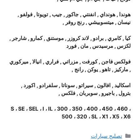
هوندا , هونداي , انفنتي , جاكور , جيب , تويوتا , فولفو ,
نيسان , ميتسوبيشي , رنج روفر ,
كيا , كامري , برادو , لاند كروزر , موستنق , كمارو , شارجر ,
لكزس , مرسيدس , مان , فورد
فولكس فاجن , كورفت , مزراتي , فراري , انيالا , ميركوري
, ماركيز , تاهو , يوكن , رانج ,
اسكاليد , افالون , سيراتو , سوناتا , سلفرادو , اكورد ,
بترول , باجيرو , سوبربان , فلكس ,
S ، SE ، SEL ، I ، IL ، 300 ، 350 ، 400 ، 450 ، 460 ،
500 ، 320 ، SL ، X1 ، X5 ، X6
التصنيفات
تصليح سيارات