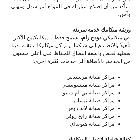
للتأكد من أن إصلاح سيارتك في الموقع أمر سهل ومهني
وآمن.
ورشة ميكانيك خدمة سريغة
في ميكانيكي
دودج رام
، نسمح فقط للميكانيكيين الأكثر
تأهيلًا بالانضمام إلى شبكتنا. يمر كل ميكانيكا متنقلة لدينا
بعملية فحص واسعة النطاق للحفاظ على أعلى مستوى
من الخدمة, بالاضافة الى خدمات كثيرة اخرى:
مراكز صيانة مرسيدس
مراكز صيانة ميتسوييشي
مراكز صيانة بي ام دبليو
مراكز صيانة نيسان
مراكز صيانة لاند روفر
مراكز صيانة رانج روفر
مراكز صيانة هيونداي
كفالة شاملة لاعمال الميكانيك