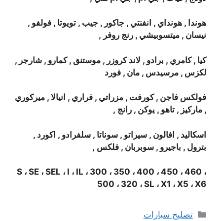
هوندا , هونداي , انفنتي , جاكور , جيب , تويوتا , فولفو ,
نيسان , ميتسوبيشي , رنج روفر ,
كيا , كامري , برادو , لاند كروزر , موستنق , كمارو , شارجر ,
لكزس , مرسيدس , مان , فورد
فولكس فاجن , كورفت , مزراتي , فراري , انيالا , ميركوري
, ماركيز , تاهو , يوكن , رانج ,
اسكاليد , افالون , سيراتو , سوناتا , سلفرادو , اكورد ,
بترول , باجيرو , سوبربان , فلكس ,
S ، SE ، SEL ، I ، IL ، 300 ، 350 ، 400 ، 450 ، 460 ،
500 ، 320 ، SL ، X1 ، X5 ، X6
التصنيفات
تصليح سيارات