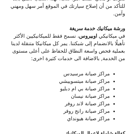
للتأكد من أن إصلاح سيارتك في الموقع أمر سهل ومهني
وآمن.
ورشة ميكانيك خدمة سريغة
في ميكانيكي
اوبيروس
، نسمح فقط للميكانيكيين الأكثر
تأهيلًا بالانضمام إلى شبكتنا. يمر كل ميكانيكا متنقلة لدينا
بعملية فحص واسعة النطاق للحفاظ على أعلى مستوى
من الخدمة, بالاضافة الى خدمات كثيرة اخرى:
مراكز صيانة مرسيدس
مراكز صيانة ميتسوييشي
مراكز صيانة بي ام دبليو
مراكز صيانة نيسان
مراكز صيانة لاند روفر
مراكز صيانة رانج روفر
مراكز صيانة هيونداي
كفالة شاملة لاعمال الميكانيك