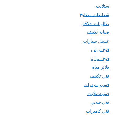
ستلايت
شفاطات مطابخ
صالونات حلاقة
صيانة تكييف
غسيل سيارات
فتح ابواب
فتح سيارة
فلاتر مياه
فني تكييف
فني رسيفرات
فني ستلايت
فني صحي
فني كاميرات