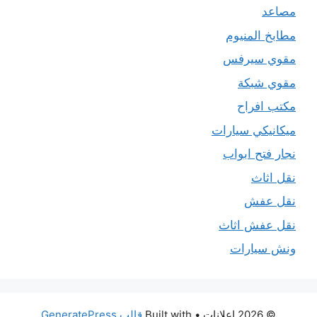
مصاعد
مطابخ المنيوم
مقوي سيرفس
مقوي شبكة
مكتب افراح
ميكانيكي سيارات
نجار فتح ابواب
نقل اثاث
نقل عفش
نقل عفش اثاث
ونش سيارات
© 2026 اعلانات
• Built with
قالب GeneratePress