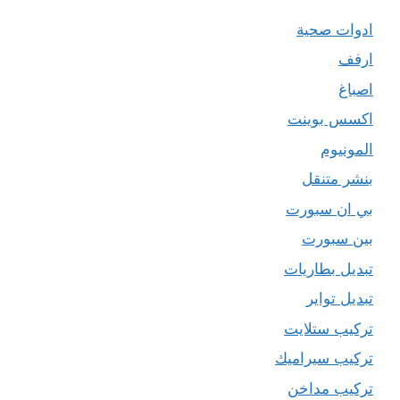
ادوات صحية
ارفف
اصباغ
اكسس بوينت
المونيوم
بنشر متنقل
بي ان سبورت
بين سبورت
تبديل بطاريات
تبديل تواير
تركيب ستلايت
تركيب سيراميك
تركيب مداخن