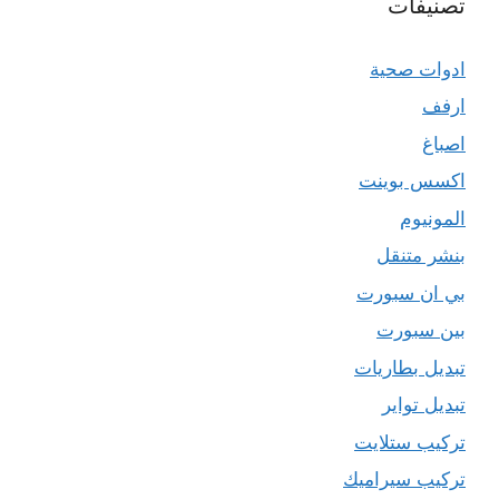
تصنيفات
ادوات صحية
ارفف
اصباغ
اكسس بوينت
المونيوم
بنشر متنقل
بي ان سبورت
بين سبورت
تبديل بطاريات
تبديل تواير
تركيب ستلايت
تركيب سيراميك