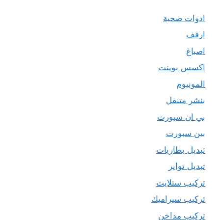
ادوات صحية
ارفف
اصباغ
اكسس بوينت
المونيوم
بنشر متنقل
بي ان سبورت
بين سبورت
تبديل بطاريات
تبديل تواير
تركيب ستلايت
تركيب سيراميك
تركيب مداخن