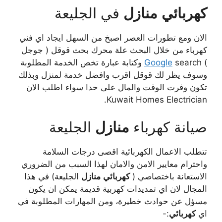
كهربائي
منازل
في الجليعة
الان ومع تطورات العصر اصبخ من السهل ايجاد اي فني
كهرباء من خلال البحث علة محرك بحث قوقل ( جوجل
)
Google
search وكتابة عبارة تخص الخدمة المطلوبة
وسوف يظر لك قوقل اقرب وافضل خدمة لمنزل وبذلك
تكون وفرت الوقت والمال على حدا سواء اطلب الان
Kuwait Homes Electrician.
صيانة كهرباء
منازل
الجليعة
تتطلب الاعمال الكهربائية اقصى درجات السلامة
واحترام معايير الامن والامان لهذا السبب من الضروري
الاستعانة باختصاصي (
كهربائي
منازل
الجليعة) في هذا
المجال لان اي تمديدات كهربية قديمة يمكن ان يكون
مسؤل عن حوادث خطيرة، ومن المهارات المطلوبة في
اي
كهربائي
:-