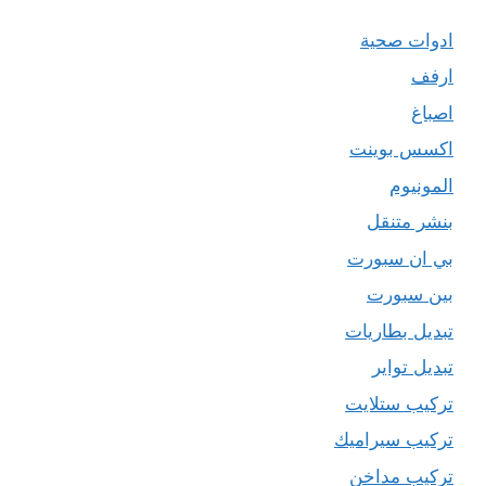
ادوات صحية
ارفف
اصباغ
اكسس بوينت
المونيوم
بنشر متنقل
بي ان سبورت
بين سبورت
تبديل بطاريات
تبديل تواير
تركيب ستلايت
تركيب سيراميك
تركيب مداخن