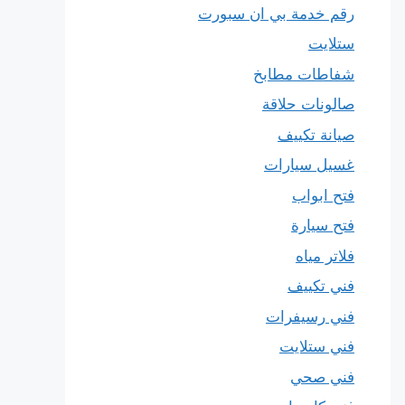
رقم خدمة بي ان سبورت
ستلايت
شفاطات مطابخ
صالونات حلاقة
صيانة تكييف
غسيل سيارات
فتح ابواب
فتح سيارة
فلاتر مياه
فني تكييف
فني رسيفرات
فني ستلايت
فني صحي