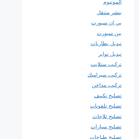
المونيوم
بنشر متنقل
بي ان سبورت
بين سبورت
تبديل بطاريات
تبديل تواير
تركيب ستلايت
تركيب سيراميك
تركيب مداخن
تصليح تكييف
تصليح تلفونات
تصليح ثلاجات
تصليح سيارات
تصليح طباخات