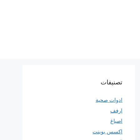
تصنيفات
ادوات صحية
ارفف
اصباغ
اكسس بوينت