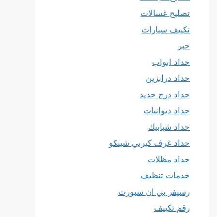
تصليح غسالات
تكييف سيارات
حبر
حداد ابواب
حداد درابزين
حداد درج حديد
حداد ديوانيات
حداد شبابيك
حداد غرف كيربي شينكو
حداد مظلات
خدمات تنظيف
رسيفر بي ان سبورت
رقم تكييف