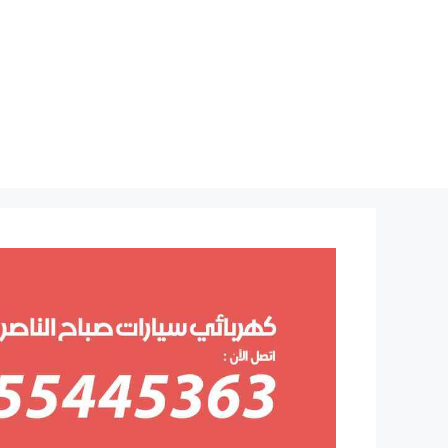
نتقل
لى
لمحتوى