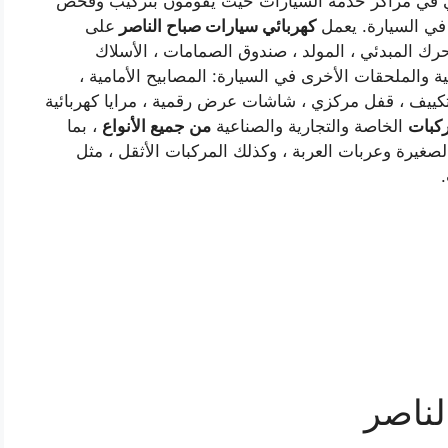
في مراكز خدمة السيارات حيث يقومون بتركيب وفحص
 في السيارة. يعمل
كهربائي سيارات صباح الناصر
على
محرك المبدئي ، المولد ، صندوق الصمامات ، الأسلاك
 والملحقات الأخرى في السيارة: المصابيح الأمامية ،
 إنذارات ، أجهزة GPS ، أنظمة تكييف ، قفل مركزي ، شاشات عرض رقمية ، مرايا كهربائية
ركبات
الخاصة والتجارية والصناعية
من جميع الأنواع
، بما
صغيرة وعربات العربة ، وكذلك المركبات الأثقل ، مثل
لناصر