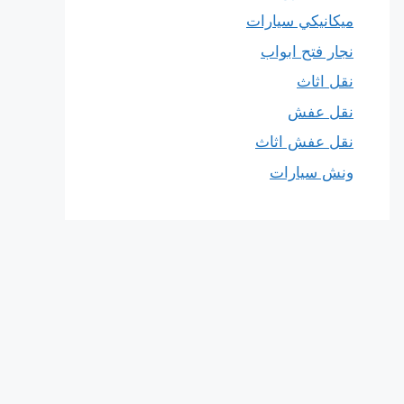
ميكانيكي سيارات
نجار فتح ابواب
نقل اثاث
نقل عفش
نقل عفش اثاث
ونش سيارات