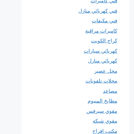
فني كاميرات
فني كهربائي منازل
فني مكيفات
كاميرات مراقبة
كراج الكويت
كهربائي سيارات
كهربائي منازل
محل عصير
محلات تلفونات
مصاعد
مطابخ المنيوم
مقوي سيرفس
مقوي شبكة
مكتب افراح