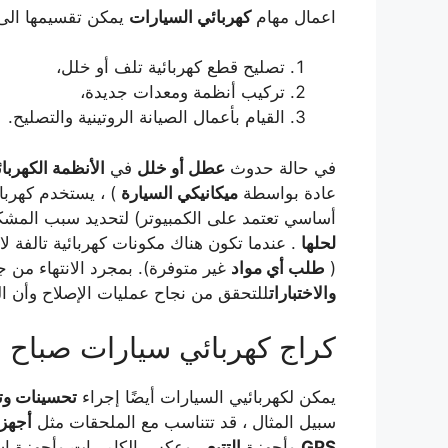
اعمال مهام
كهربائي السيارات
يمكن تقسيمها الى 
تصليح قطع كهربائية تلف أو خلل،
تركيب أنظمة ومعدات جديدة،
القيام بأعمال الصيانة الروتينية والتصليح.
في حالة حدوث
عطل أو خلل
في
الأنظمة الكهربائ
عادة بواسطة
ميكانيكي السيارة
) ، يستخدم كهربا
أساسي تعتمد على الكمبيوتر) لتحديد سبب المشكل
لحلها
. عندما تكون هناك مكونات كهربائية تالفة لا 
(
طلب أي مواد
غير متوفرة). بمجرد الانتهاء من ج
والاختبارات
للتحقق من نجاح عمليات الإصلاح وأن 
كراج كهربائي سيارات صباح ا
يمكن لكهربائيي السيارات أيضًا إجراء
تحسينات وتح
سبيل المثال ، قد تتناسب مع الملحقات مثل
أجهزة
GPS
وأجهزة
التتبع
، وعكس الكاميرات وأجهزة اس