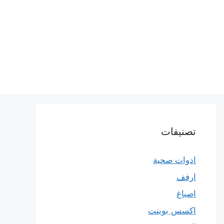
تصنيفات
ادوات صحية
ارفف
اصباغ
اكسس بوينت