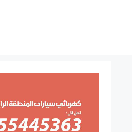
نتقل
لى
لمحتوى