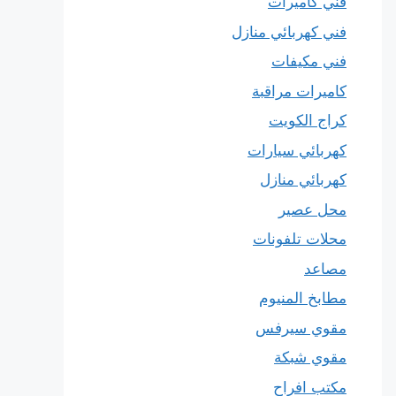
فني كاميرات
فني كهربائي منازل
فني مكيفات
كاميرات مراقبة
كراج الكويت
كهربائي سيارات
كهربائي منازل
محل عصير
محلات تلفونات
مصاعد
مطابخ المنيوم
مقوي سيرفس
مقوي شبكة
مكتب افراح