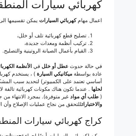
كهربائي سيارات المنطقة
اعمال مهام
كهربائي السيارات
يمكن تقسيمها الى 
تصليح قطع كهربائية تلف أو خلل،
تركيب أنظمة ومعدات جديدة،
القيام بأعمال الصيانة الروتينية والتصليح.
في حالة حدوث
عطل أو خلل
في
الأنظمة الكهربائ
عادة بواسطة
ميكانيكي السيارة
) ، يستخدم كهربا
أساسي تعتمد على الكمبيوتر) لتحديد سبب المشكل
لحلها
. عندما تكون هناك مكونات كهربائية تالفة لا 
(
طلب أي مواد
غير متوفرة). بمجرد الانتهاء من ج
والاختبارات
للتحقق من نجاح عمليات الإصلاح وأن 
كراج كهربائي سيارات المنطقة
يمكن لكهربائيي السيارات أيضًا إجراء
تحسينات وتح