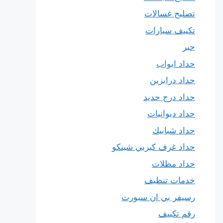
تصليح غسالات
تكييف سيارات
حبر
حداد ابواب
حداد درابزين
حداد درج حديد
حداد ديوانيات
حداد شبابيك
حداد غرف كيربي شينكو
حداد مظلات
خدمات تنظيف
رسيفر بي ان سبورت
رقم تكييف