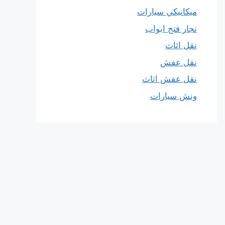
ميكانيكي سيارات
نجار فتح ابواب
نقل اثاث
نقل عفش
نقل عفش اثاث
ونش سيارات