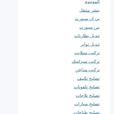
المونيوم
بنشر متنقل
بي ان سبورت
بين سبورت
تبديل بطاريات
تبديل تواير
تركيب ستلايت
تركيب سيراميك
تركيب مداخن
تصليح تكييف
تصليح تلفونات
تصليح ثلاجات
تصليح سيارات
تصليح طباخات