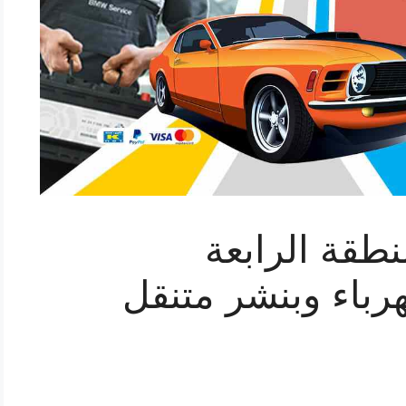
طقة الرابعة
راج كهرباء وبنشر متنقل