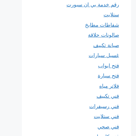
رقم خدمة بي ان سبورت
ستلايت
شفاطات مطابخ
صالونات حلاقة
صيانة تكييف
غسيل سيارات
فتح ابواب
فتح سيارة
فلاتر مياه
فني تكييف
فني رسيفرات
فني ستلايت
فني صحي