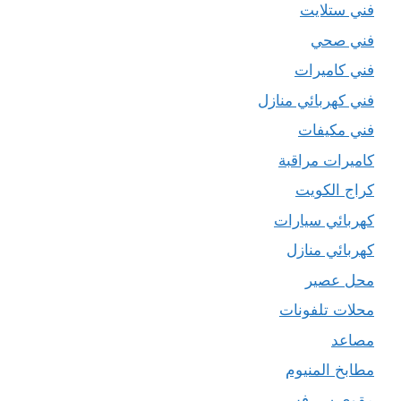
فني ستلايت
فني صحي
فني كاميرات
فني كهربائي منازل
فني مكيفات
كاميرات مراقبة
كراج الكويت
كهربائي سيارات
كهربائي منازل
محل عصير
محلات تلفونات
مصاعد
مطابخ المنيوم
مقوي سيرفس