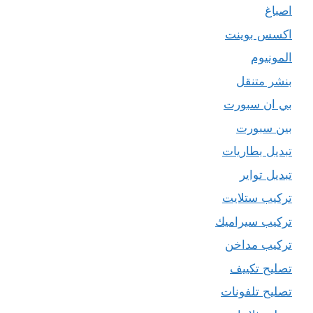
اصباغ
اكسس بوينت
المونيوم
بنشر متنقل
بي ان سبورت
بين سبورت
تبديل بطاريات
تبديل تواير
تركيب ستلايت
تركيب سيراميك
تركيب مداخن
تصليح تكييف
تصليح تلفونات