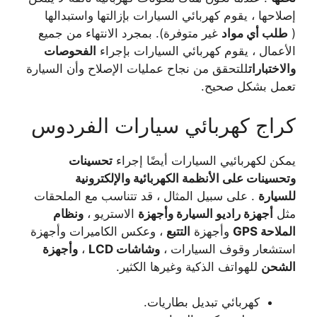
إصلاحها ، يقوم كهربائي السيارات بإزالتها واستبدالها
(
طلب أي مواد
غير متوفرة). بمجرد الانتهاء من جميع
الأعمال ، يقوم كهربائي السيارات بإجراء
الفحوصات
والاختبارات
للتحقق من نجاح عمليات الإصلاح وأن السيارة
تعمل بشكل صحيح.
كراج كهربائي سيارات الفردوس
يمكن لكهربائيي السيارات أيضًا إجراء
تحسينات
وتحسينات على الأنظمة الكهربائية والإلكترونية
للسيارة
. على سبيل المثال ، قد تتناسب مع الملحقات
مثل
أجهزة راديو السيارة وأجهزة
الاستريو ،
ونظام
الملاحة GPS
وأجهزة
التتبع
، وعكس الكاميرات وأجهزة
استشعار وقوف السيارات ،
وشاشات LCD
،
وأجهزة
الشحن
للهواتف الذكية وغيرها الكثير.
كهربائي تبديل بطاريات.