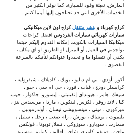
المارش، تعبئة وقود للسيارة، كما نوفر الكثير من
الخدمات الأخرى التي قد تحتاجون إليها أينما كنتم .
كراج كهرباء و
بنشر متنقل
كراج اون لاين ميكانيكي
سيارات كهربائي سيارات الفردوس
افضل كراجات
ميكانيكا السيارات بالكويت إمكانه القدوم إليكم حيثما
تواجدتم في العمل أو المنزل او الطريق او اي مكان ،
يكفي أن تتصلوا بنا و تحددوا عنوانكم لنأتيكم بالسرعة
القصوى .
أكور. أودي ، بي ام دبليو ، بويك ، كاديلاك ، شيفروليه ،
كرايسلر دودج ، فيات ، فورد ، جي ام سي ، جيو ،
سيفك، هامر ، هيونداي إنفينيتي ، إيسوزو. جاكوار ، جيب.
كيا ، لاند روفر ، لكزس, لينكولن ، مازدا ، مرسيدس بنز ،
ميركوري ، ميني ، ميتسوبيشي نيسان ، أولدزموبيل ،
بليموث ، بونتياك ، بورش ، رام صعب ، زحل ، سليل ،
سمارت ، سوبارو ، سوزوكي ، تسلا, تويوتا ، فولكس
واجن ، فولفو, كامري, شاجر, افالون, كمارو, موستنق,