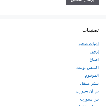
تصنيفات
ادوات صحية
ارفف
اصباغ
اكسس بوينت
المونيوم
بنشر متنقل
بي ان سبورت
بين سبورت