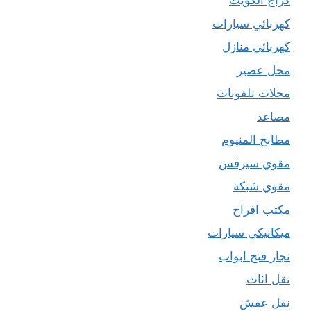
كراج الكويت
كهربائي سيارات
كهربائي منازل
محل عصير
محلات تلفونات
مصاعد
مطابخ المنيوم
مقوي سيرفس
مقوي شبكة
مكتب افراح
ميكانيكي سيارات
نجار فتح ابواب
نقل اثاث
نقل عفش