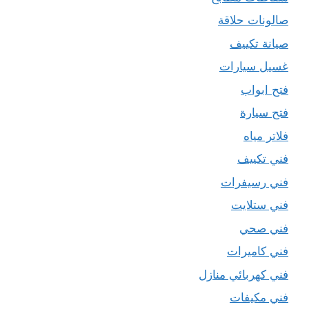
صالونات حلاقة
صيانة تكييف
غسيل سيارات
فتح ابواب
فتح سيارة
فلاتر مياه
فني تكييف
فني رسيفرات
فني ستلايت
فني صحي
فني كاميرات
فني كهربائي منازل
فني مكيفات