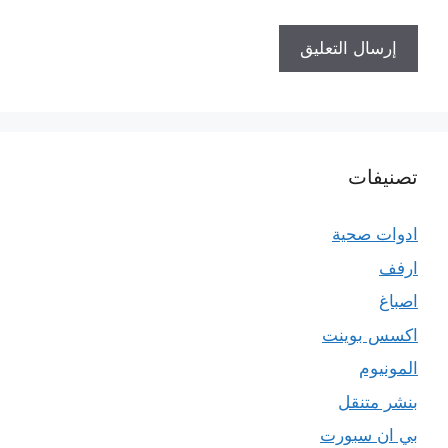
تصنيفات
ادوات صحية
ارفف
اصباغ
اكسس بوينت
المونيوم
بنشر متنقل
بي ان سبورت