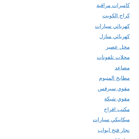
كاميرات مراقبة
كراج الكويت
كهربائي سيارات
كهربائي منازل
محل عصير
محلات تلفونات
مصاعد
مطابخ المنيوم
مقوي سيرفس
مقوي شبكة
مكتب افراح
ميكانيكي سيارات
نجار فتح ابواب