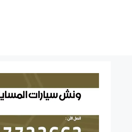
نتقل
لى
لمحتوى