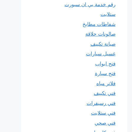
رقم خدمة بي ان سبورت
ستلايت
شفاطات مطابخ
صالونات حلاقة
صيانة تكييف
غسيل سيارات
فتح ابواب
فتح سيارة
فلاتر مياه
فني تكييف
فني رسيفرات
فني ستلايت
فني صحي