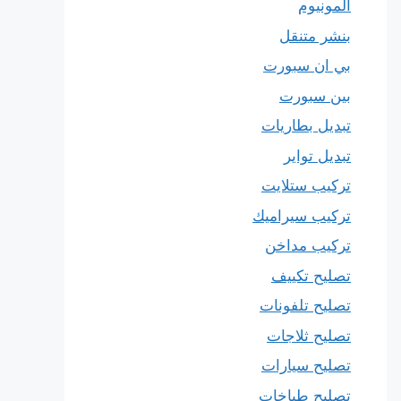
المونيوم
بنشر متنقل
بي ان سبورت
بين سبورت
تبديل بطاريات
تبديل تواير
تركيب ستلايت
تركيب سيراميك
تركيب مداخن
تصليح تكييف
تصليح تلفونات
تصليح ثلاجات
تصليح سيارات
تصليح طباخات