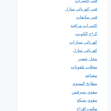
فني كاميرات
فني كهربائي منازل
فني مكيفات
كاميرات مراقبة
كراج الكويت
كهربائي سيارات
كهربائي منازل
محل عصير
محلات تلفونات
مصاعد
مطابخ المنيوم
مقوي سيرفس
مقوي شبكة
مكتب افراح