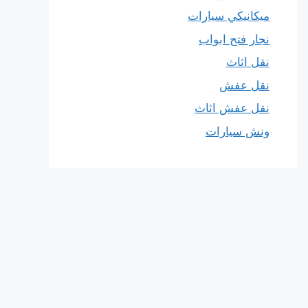
ميكانيكي سيارات
نجار فتح ابواب
نقل اثاث
نقل عفش
نقل عفش اثاث
ونش سيارات