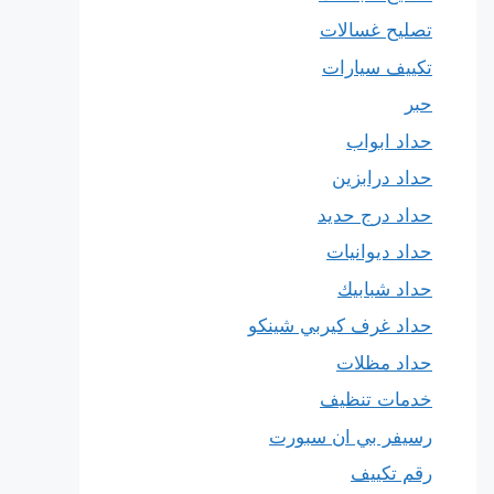
تصليح غسالات
تكييف سيارات
حبر
حداد ابواب
حداد درابزين
حداد درج حديد
حداد ديوانيات
حداد شبابيك
حداد غرف كيربي شينكو
حداد مظلات
خدمات تنظيف
رسيفر بي ان سبورت
رقم تكييف