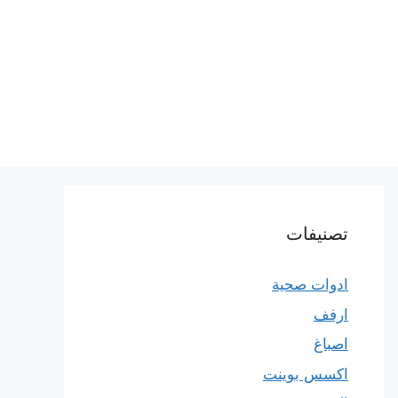
تصنيفات
ادوات صحية
ارفف
اصباغ
اكسس بوينت