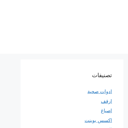
تصنيفات
ادوات صحية
ارفف
اصباغ
اكسس بوينت