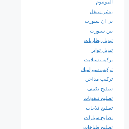
المونيوم
بنشر متنقل
بي ان سبورت
بين سبورت
تبديل بطاريات
تبديل تواير
تركيب ستلايت
تركيب سيراميك
تركيب مداخن
تصليح تكييف
تصليح تلفونات
تصليح ثلاجات
تصليح سيارات
تصليح طباخات