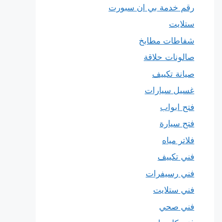
رقم خدمة بي ان سبورت
ستلايت
شفاطات مطابخ
صالونات حلاقة
صيانة تكييف
غسيل سيارات
فتح ابواب
فتح سيارة
فلاتر مياه
فني تكييف
فني رسيفرات
فني ستلايت
فني صحي