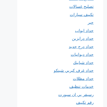
تصليح غسالات
تكييف سيارات
حبر
حداد ابواب
حداد درابزين
حداد درج حديد
حداد ديوانيات
حداد شبابيك
حداد غرف كيربي شينكو
حداد مظلات
خدمات تنظيف
رسيفر بي ان سبورت
رقم تكييف