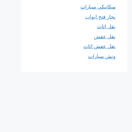
ميكانيكي سيارات
نجار فتح ابواب
نقل اثاث
نقل عفش
نقل عفش اثاث
ونش سيارات