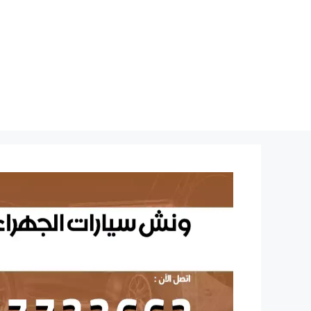
نتقل
لى
لمحتوى