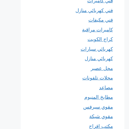
فني كاميرات
فني كهربائي منازل
فني مكيفات
كاميرات مراقبة
كراج الكويت
كهربائي سيارات
كهربائي منازل
محل عصير
محلات تلفونات
مصاعد
مطابخ المنيوم
مقوي سيرفس
مقوي شبكة
مكتب افراح