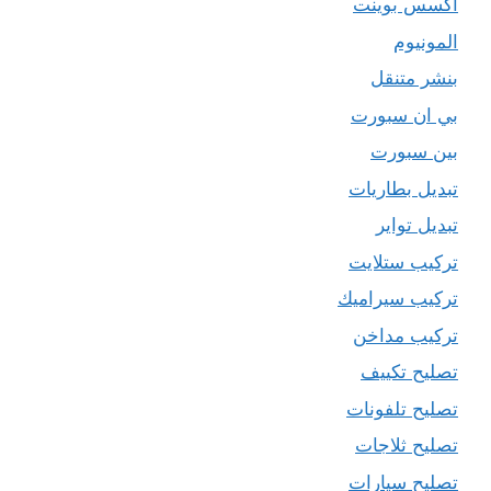
اكسس بوينت
المونيوم
بنشر متنقل
بي ان سبورت
بين سبورت
تبديل بطاريات
تبديل تواير
تركيب ستلايت
تركيب سيراميك
تركيب مداخن
تصليح تكييف
تصليح تلفونات
تصليح ثلاجات
تصليح سيارات