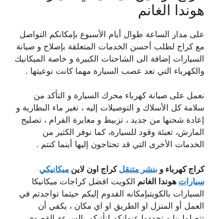
هوندا الغانم
على مدار الساعة طوال أيام الأسبوع بإمكانكم التواصل
مع كراج لطلب أحسن الخدمات المتعلقة بإصلاح و صيانة
السيارات إضافة الى الشاحنات الكبيرة و خاصة الميكانيك
والكهرباء التي تعد عصب السيارة مهما كانت نوعيتها .
نعمل على صيانة كهرباء محرك السيارة و التأكد من
سلامة كل الأسلاك و التوصيلات إليه ، تغير ماء البطارية و
إعادة شحنها من جديد ، تزبيط و معايرة الفرام ، تصليح
المارش، تعبئة وقود للسيارة، كما نوفر الكثير من
الخدمات الأخرى التي قد تحتاجون إليها أينما كنتم .
كراج كهرباء و
بنشر متنقل
كراج اون لاين
ميكانيكي
سيارات
هوندا الغانم
الكويت افضل كراجات ميكانيكا
السيارات بالكويتبإمكانه القدوم إليكم حيثما تواجدتم في
العمل أو المنزل او الطريق او اي مكان ، يكفي أن
تتصلوا بنا و تحددوا عنوانكم لنأتيكم بالسرعة القصوى .