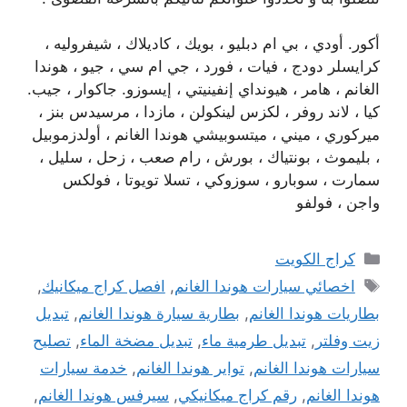
أكور. أودي ، بي ام دبليو ، بويك ، كاديلاك ، شيفروليه ،
كرايسلر دودج ، فيات ، فورد ، جي ام سي ، جيو ، هوندا
الغانم ، هامر ، هيونداي إنفينيتي ، إيسوزو. جاكوار ، جيب.
كيا ، لاند روفر ، لكزس لينكولن ، مازدا ، مرسيدس بنز ،
ميركوري ، ميني ، ميتسوبيشي هوندا الغانم ، أولدزموبيل
، بليموث ، بونتياك ، بورش ، رام صعب ، زحل ، سليل ،
سمارت ، سوبارو ، سوزوكي ، تسلا تويوتا ، فولكس
واجن ، فولفو
التصنيفات
كراج الكويت
الوسوم
اخصائي سيارات هوندا الغانم
,
افصل كراج ميكانيك
,
بطاريات هوندا الغانم
,
بطارية سيارة هوندا الغانم
,
تبديل
زيت وفلتر
,
تبديل طرمية ماء
,
تبديل مضخة الماء
,
تصليح
سيارات هوندا الغانم
,
تواير هوندا الغانم
,
خدمة سيارات
هوندا الغانم
,
رقم كراج ميكانيكي
,
سيرفس هوندا الغانم
,