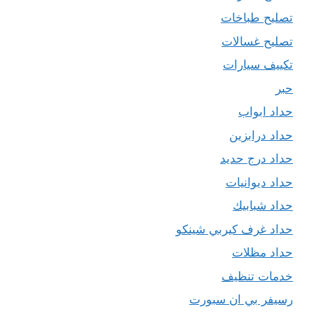
تصليح طباخات
تصليح غسالات
تكييف سيارات
حبر
حداد ابواب
حداد درابزين
حداد درج حديد
حداد ديوانيات
حداد شبابيك
حداد غرف كيربي شينكو
حداد مظلات
خدمات تنظيف
رسيفر بي ان سبورت