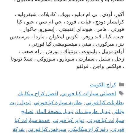
أكور. أودي ، بي ام دبليو ، بويك ، كاديلاك ، شيفروليه ،
كرايسلر دودج ، فيات ، فورد ، جي ام سي ، جيو ، كيا
فورتي ، هامر ، هيونداي إنفينيتي ، إيسوزو. جاكوار ،
جيب. كيا ، لاند روفر ، لكزس لينكولن ، مازدا ، مرسيدس
بنز ، ميركوري ، ميني ، ميتسوبيشي كيا فورتي ،
أولدزموبيل ، بليموث ، بونتياك ، بورش ، رام صعب ،
زحل ، سليل ، سمارت ، سوبارو ، سوزوكي ، تسلا تويوتا
، فولكس واجن ، فولفو
التصنيفات
كراج الكويت
الوسوم
اخصائي سيارات كيا فورتي
,
افصل كراج ميكانيك
,
بطاريات كيا فورتي
,
بطارية سيارة كيا فورتي
,
تبديل زيت
وفلتر
,
تبديل طرمية ماء
,
تبديل مضخة الماء
,
تصليح
سيارات كيا فورتي
,
تواير كيا فورتي
,
خدمة سيارات كيا
فورتي
,
رقم كراج ميكانيكي
,
سيرفس كيا فورتي
,
شركة