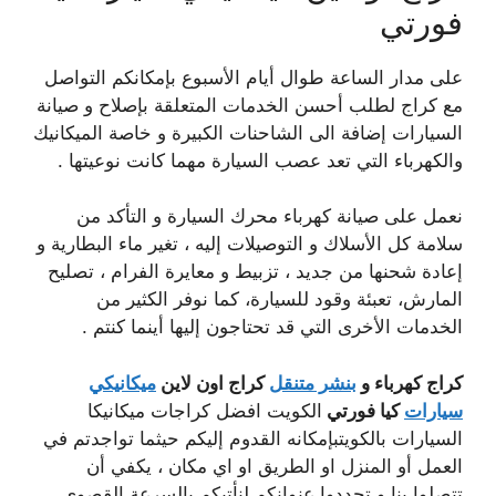
فورتي
على مدار الساعة طوال أيام الأسبوع بإمكانكم التواصل
مع كراج لطلب أحسن الخدمات المتعلقة بإصلاح و صيانة
السيارات إضافة الى الشاحنات الكبيرة و خاصة الميكانيك
والكهرباء التي تعد عصب السيارة مهما كانت نوعيتها .
نعمل على صيانة كهرباء محرك السيارة و التأكد من
سلامة كل الأسلاك و التوصيلات إليه ، تغير ماء البطارية و
إعادة شحنها من جديد ، تزبيط و معايرة الفرام ، تصليح
المارش، تعبئة وقود للسيارة، كما نوفر الكثير من
الخدمات الأخرى التي قد تحتاجون إليها أينما كنتم .
كراج كهرباء و
بنشر متنقل
كراج اون لاين
ميكانيكي
سيارات
كيا فورتي
الكويت افضل كراجات ميكانيكا
السيارات بالكويتبإمكانه القدوم إليكم حيثما تواجدتم في
العمل أو المنزل او الطريق او اي مكان ، يكفي أن
تتصلوا بنا و تحددوا عنوانكم لنأتيكم بالسرعة القصوى .