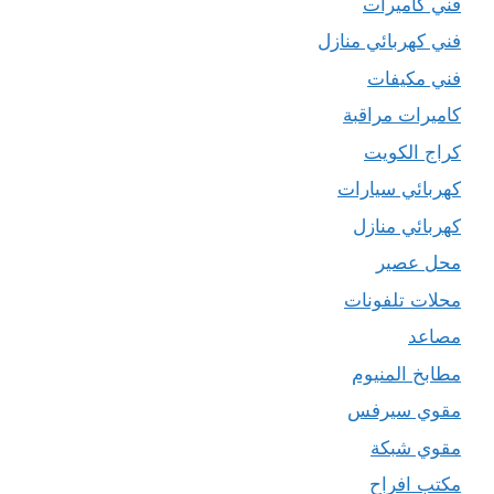
فني كاميرات
فني كهربائي منازل
فني مكيفات
كاميرات مراقبة
كراج الكويت
كهربائي سيارات
كهربائي منازل
محل عصير
محلات تلفونات
مصاعد
مطابخ المنيوم
مقوي سيرفس
مقوي شبكة
مكتب افراح