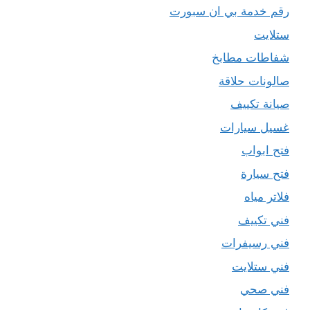
رقم خدمة بي ان سبورت
ستلايت
شفاطات مطابخ
صالونات حلاقة
صيانة تكييف
غسيل سيارات
فتح ابواب
فتح سيارة
فلاتر مياه
فني تكييف
فني رسيفرات
فني ستلايت
فني صحي