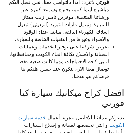
فورتي
لاتتردد ابدا بالتواصل معنا، نحن نصل اليكم
مباشرة اينما كنتم، بخبرة وسرعة كبيرة عبر
ورشاتنا المتنقلة، موفرين تامين زيت ممتاز
للسيارة وتبديل دارات التبريد (الرديتير) تبديل
اسلاك الكهرباء التالفة، متابعة عداد الوقود
والاضواء وغيرها من التقنيات الخاصة بالسيارة.
تحرص شركتنا على توفير الخدمات وعمليات
الصيانة والاصلاح بكافة انحاء الكويت ومحافظاتها،
لنلبي كافة الاحتياجات مهما كانت صعبة فقط
توصال معنا الان، لنكون عند حسن ظنكم بنا
فرضاكم هو هدفنا.
افضل كراج ميكانيك سيارة كيا
فورتي
ندعوكم عملائنا الأفاضل لتجربة أعمال
خدمة سيارات
الكويت
و التي نخصصها لصيانة و إصلاح السيارات
بأنواعها كلها ، سيارات سياحية و رياضية و فارهة كلها