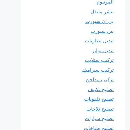
المونيوم
بنشر متنقل
بي ان سبورت
بين سبورت
تبديل بطاريات
تبديل تواير
تركيب ستلايت
تركيب سيراميك
تركيب مداخن
تصليح تكييف
تصليح تلفونات
تصليح ثلاجات
تصليح سيارات
تصليح طباخات