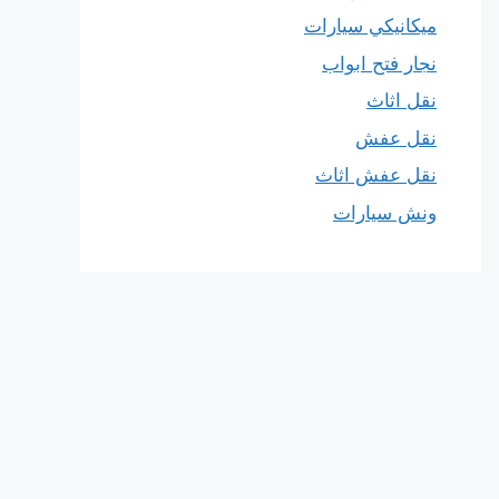
ميكانيكي سيارات
نجار فتح ابواب
نقل اثاث
نقل عفش
نقل عفش اثاث
ونش سيارات