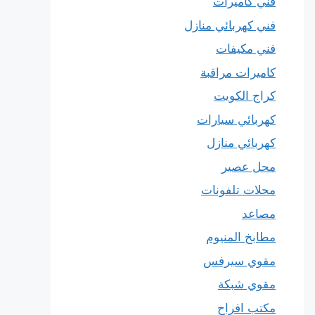
فني كاميرات
فني كهربائي منازل
فني مكيفات
كاميرات مراقبة
كراج الكويت
كهربائي سيارات
كهربائي منازل
محل عصير
محلات تلفونات
مصاعد
مطابخ المنيوم
مقوي سيرفس
مقوي شبكة
مكتب افراح