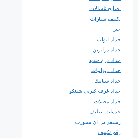
تصليح غسالات
تكييف سيارات
حبر
حداد ابواب
حداد درابزين
حداد درج حديد
حداد ديوانيات
حداد شبابيك
حداد غرف كيربي شينكو
حداد مظلات
خدمات تنظيف
رسيفر بي ان سبورت
رقم تكييف