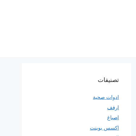
تصنيفات
ادوات صحية
ارفف
اصباغ
اكسس بوينت