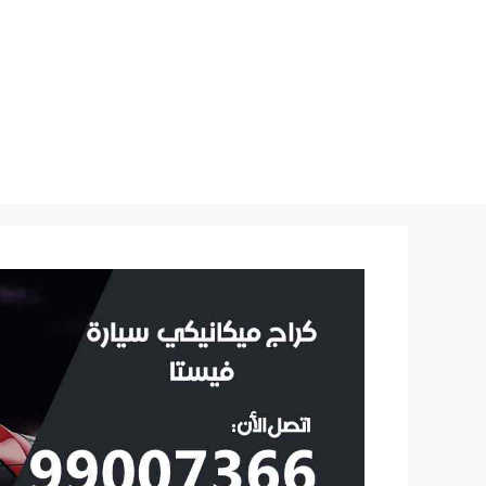
نتقل
لى
لمحتوى