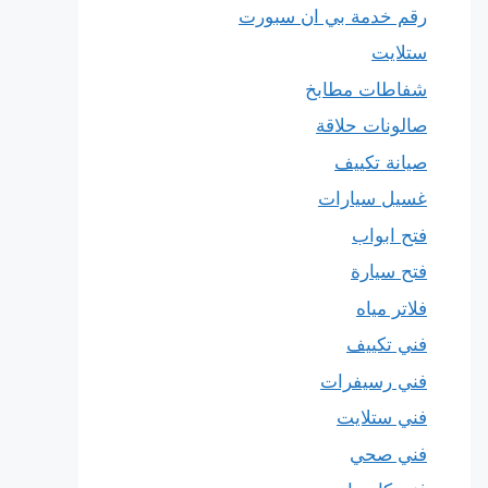
رقم خدمة بي ان سبورت
ستلايت
شفاطات مطابخ
صالونات حلاقة
صيانة تكييف
غسيل سيارات
فتح ابواب
فتح سيارة
فلاتر مياه
فني تكييف
فني رسيفرات
فني ستلايت
فني صحي