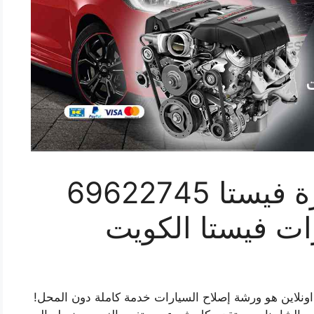
كراج ميكانيكي سيارة فيستا 69622745
ات فيستا الكويت
ونلاين هو ورشة إصلاح السيارات خدمة كاملة دون المحل!