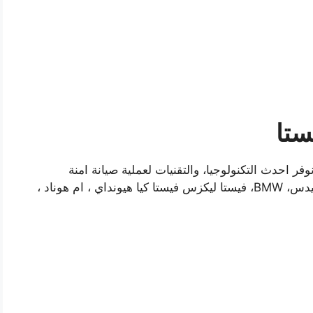
ستا
لى مدار ال 24 ساعة بحيث نوفر احدث التكنولوجيا، والتقنيات لعملية صيانة امنة
للسيارات العالمية، فمهما كان نوع سياراتك مارسيدس، BMW، فيستا ليكزس فيستا كيا هيونداي ، ام هوناد ،