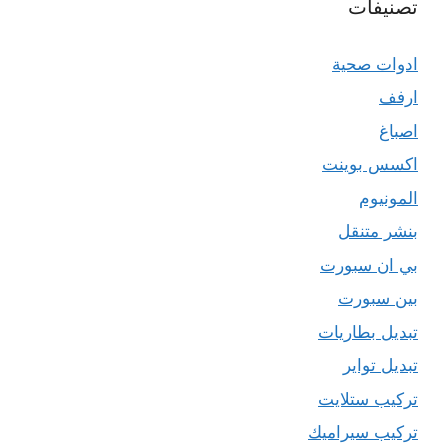
تصنيفات
ادوات صحية
ارفف
اصباغ
اكسس بوينت
المونيوم
بنشر متنقل
بي ان سبورت
بين سبورت
تبديل بطاريات
تبديل تواير
تركيب ستلايت
تركيب سيراميك