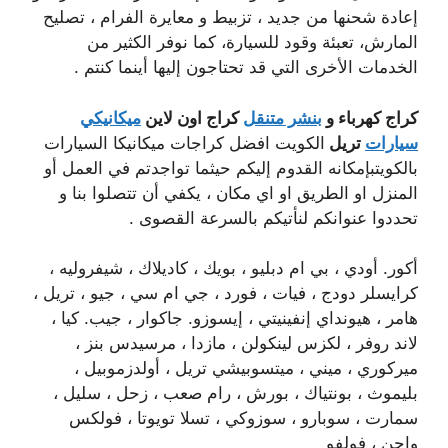
إعادة شحنها من جديد ، تزبيط و معايرة الفرام ، تصليح
المارش، تعبئة وقود للسيارة، كما نوفر الكثير من
الخدمات الأخرى التي قد تحتاجون إليها أينما كنتم .
كراج كهرباء و
بنشر متنقل
كراج اون لاين
ميكانيكي
سيارات
تريل
الكويت افضل كراجات ميكانيكا السيارات
بالكويتبإمكانه القدوم إليكم حيثما تواجدتم في العمل أو
المنزل او الطريق او اي مكان ، يكفي أن تتصلوا بنا و
تحددوا عنوانكم لنأتيكم بالسرعة القصوى .
أكور. أودي ، بي ام دبليو ، بويك ، كاديلاك ، شيفروليه ،
كرايسلر دودج ، فيات ، فورد ، جي ام سي ، جيو ، تريل ،
هامر ، هيونداي إنفينيتي ، إيسوزو. جاكوار ، جيب. كيا ،
لاند روفر ، لكزس لينكولن ، مازدا ، مرسيدس بنز ،
ميركوري ، ميني ، ميتسوبيشي تريل ، أولدزموبيل ،
بليموث ، بونتياك ، بورش ، رام صعب ، زحل ، سليل ،
سمارت ، سوبارو ، سوزوكي ، تسلا تويوتا ، فولكس
واجن ، فولفو