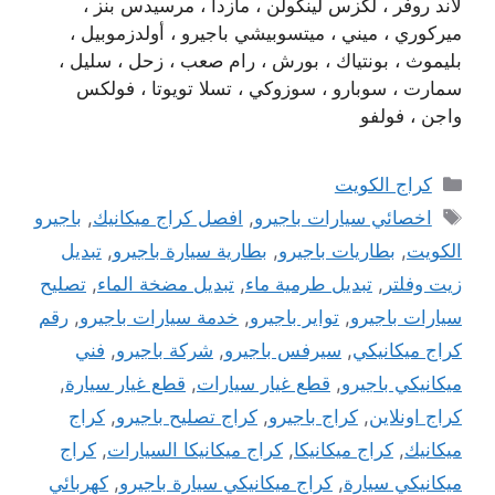
لاند روفر ، لكزس لينكولن ، مازدا ، مرسيدس بنز ،
ميركوري ، ميني ، ميتسوبيشي باجيرو ، أولدزموبيل ،
بليموث ، بونتياك ، بورش ، رام صعب ، زحل ، سليل ،
سمارت ، سوبارو ، سوزوكي ، تسلا تويوتا ، فولكس
واجن ، فولفو
التصنيفات
كراج الكويت
الوسوم
اخصائي سيارات باجيرو
,
افصل كراج ميكانيك
,
باجيرو
الكويت
,
بطاريات باجيرو
,
بطارية سيارة باجيرو
,
تبديل
زيت وفلتر
,
تبديل طرمية ماء
,
تبديل مضخة الماء
,
تصليح
سيارات باجيرو
,
تواير باجيرو
,
خدمة سيارات باجيرو
,
رقم
كراج ميكانيكي
,
سيرفس باجيرو
,
شركة باجيرو
,
فني
ميكانيكي باجيرو
,
قطع غيار سيارات
,
قطع غيار سيارة
,
كراج اونلاين
,
كراج باجيرو
,
كراج تصليح باجيرو
,
كراج
ميكانيك
,
كراج ميكانيكا
,
كراج ميكانيكا السيارات
,
كراج
ميكانيكي سيارة
,
كراج ميكانيكي سيارة باجيرو
,
كهربائي