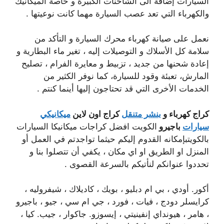
السيارات إضافة الى الشاحنات الكبيرة و خاصة الميكانيك
والكهرباء التي تعد عصب السيارة مهما كانت نوعيتها .
نعمل على صيانة كهرباء محرك السيارة و التأكد من
سلامة كل الأسلاك و التوصيلات إليه ، تغير ماء البطارية و
إعادة شحنها من جديد ، تزبيط و معايرة الفرام ، تصليح
المارش، تعبئة وقود للسيارة، كما نوفر الكثير من
الخدمات الأخرى التي قد تحتاجون إليها أينما كنتم .
كراج كهرباء و
بنشر متنقل
كراج اون لاين
ميكانيكي
سيارات
باجيرو
الكويت افضل كراجات ميكانيكا السيارات
بالكويتبإمكانه القدوم إليكم حيثما تواجدتم في العمل أو
المنزل او الطريق او اي مكان ، يكفي أن تتصلوا بنا و
تحددوا عنوانكم لنأتيكم بالسرعة القصوى .
أكور. أودي ، بي ام دبليو ، بويك ، كاديلاك ، شيفروليه ،
كرايسلر دودج ، فيات ، فورد ، جي ام سي ، جيو ، باجيرو
، هامر ، هيونداي إنفينيتي ، إيسوزو. جاكوار ، جيب. كيا ،