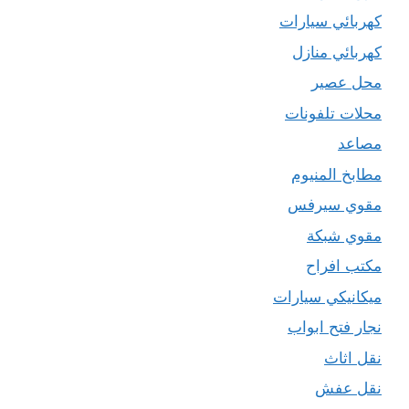
كهربائي سيارات
كهربائي منازل
محل عصير
محلات تلفونات
مصاعد
مطابخ المنيوم
مقوي سيرفس
مقوي شبكة
مكتب افراح
ميكانيكي سيارات
نجار فتح ابواب
نقل اثاث
نقل عفش