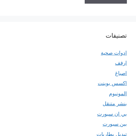
تصنيفات
ادوات صحية
ارفف
اصباغ
اكسس بوينت
المونيوم
بنشر متنقل
بي ان سبورت
بين سبورت
تبديل بطاريات