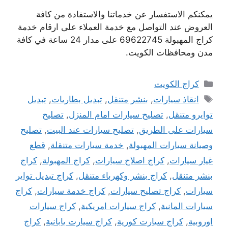
يمكنكم الاستفسار عن خدماتنا والاستفادة من كافة
العروض عند التواصل مع خدمة العملاء على ارقام خدمة
كراج المهبولة 69622745 على مدار 24 ساعة في كافة
مدن ومحافظات الكويت.
التصنيفات
كراج الكويت
الوسوم
انقاذ سيارات
,
بنشر متنقل
,
تبديل بطاريات
,
تبديل
توايرو متنقل
,
تصليح سيارات امام المنزل
,
تصليح
سيارات على الطريق
,
تصليح سيارات عند البيت
,
تصليح
وصيانة سيارات المهبولة
,
خدمة سيارات متنقلة
,
قطع
غيار سيارات
,
كراج اصلاح سيارات
,
كراج المهبولة
,
كراج
بنشر متنقل
,
كراج بنشر وكهرباء متنقل
,
كراج تبديل تواير
سيارات
,
كراج تصليح سيارات
,
كراج خدمة سيارات
,
كراج
سيارات المانية
,
كراج سيارات امريكية
,
كراج سيارات
اوروبية
,
كراج سيارت كورية
,
كراج سيارت يابانية
,
كراج