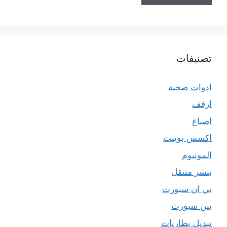
تصنيفات
ادوات صحية
ارفف
اصباغ
اكسس بوينت
المونيوم
بنشر متنقل
بي ان سبورت
بين سبورت
تبديل بطاريات