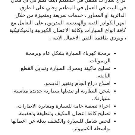
كراج سيارات متنقل في خدمتكم اينما كنتم في اي مكان
في البيت في العمل في المطعم وحتي على الطرق
الدائرية او المحاور ، خدمات سريعة ومتميزة من خلال
امهر الكوادر الفنية والهندسية المدربون على التعامل مع
كافة انواع السيارات وكافة الاعطال الكهربية والميكانيكية
، ويودي طاقمنا الفني الاعمال الاتية :
برمجة كهرباء السيارة بشكل عام وبرمجة
الريموتات.
تصليح ماكينة ومحرك السيارة وتبديل القطع
التالفة.
اصلاح ذراع الجام وتغيير الدينمو.
شحن البطارية او تبديلها ببطارية جديدة مناسبة
لسيارتك.
اجراء تصفية عامة للسيارة ومعايرة الاطارات.
تصليح كافة اعطال المكيف وتنظيفة وتعقيمة.
فحص شامل للسيارة والكشف بدقة عن اعطالها
بواسطة الكمبيوتر.