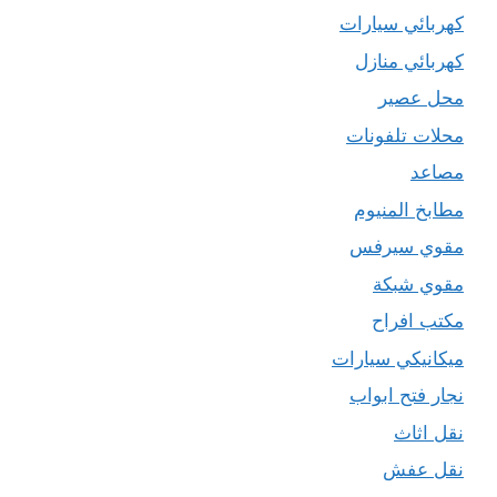
كهربائي سيارات
كهربائي منازل
محل عصير
محلات تلفونات
مصاعد
مطابخ المنيوم
مقوي سيرفس
مقوي شبكة
مكتب افراح
ميكانيكي سيارات
نجار فتح ابواب
نقل اثاث
نقل عفش