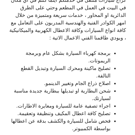
كراج سيارات متنقل في خدمتكم اينما كنتم في اي مكان
في البيت في العمل في المطعم وحتي على الطرق
الدائرية او المحاور ، خدمات سريعة ومتميزة من خلال
امهر الكوادر الفنية والهندسية المدربون على التعامل مع
كافة انواع السيارات وكافة الاعطال الكهربية والميكانيكية
، ويودي طاقمنا الفني الاعمال الاتية :
برمجة كهرباء السيارة بشكل عام وبرمجة
الريموتات.
تصليح ماكينة ومحرك السيارة وتبديل القطع
التالفة.
اصلاح ذراع الجام وتغيير الدينمو.
شحن البطارية او تبديلها ببطارية جديدة مناسبة
لسيارتك.
اجراء تصفية عامة للسيارة ومعايرة الاطارات.
تصليح كافة اعطال المكيف وتنظيفة وتعقيمة.
فحص شامل للسيارة والكشف بدقة عن اعطالها
بواسطة الكمبيوتر.