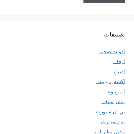
تصنيفات
ادوات صحية
ارفف
اصباغ
اكسس بوينت
المونيوم
بنشر متنقل
بي ان سبورت
بين سبورت
تبديل بطاريات