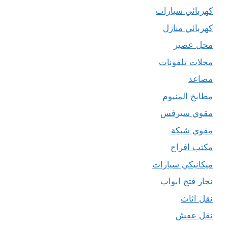
كهربائي سيارات
كهربائي منازل
محل عصير
محلات تلفونات
مصاعد
مطابخ المنيوم
مقوي سيرفس
مقوي شبكة
مكتب افراح
ميكانيكي سيارات
نجار فتح ابواب
نقل اثاث
نقل عفش