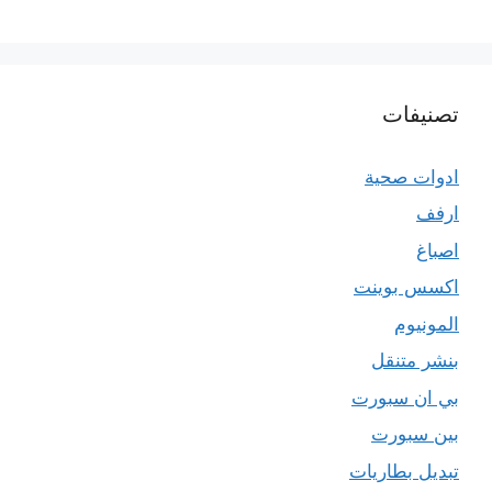
تصنيفات
ادوات صحية
ارفف
اصباغ
اكسس بوينت
المونيوم
بنشر متنقل
بي ان سبورت
بين سبورت
تبديل بطاريات