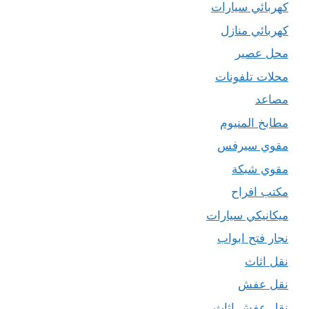
كهربائي سيارات
كهربائي منازل
محل عصير
محلات تلفونات
مصاعد
مطابخ المنيوم
مقوي سيرفس
مقوي شبكة
مكتب افراح
ميكانيكي سيارات
نجار فتح ابواب
نقل اثاث
نقل عفش
نقل عفش اثاث