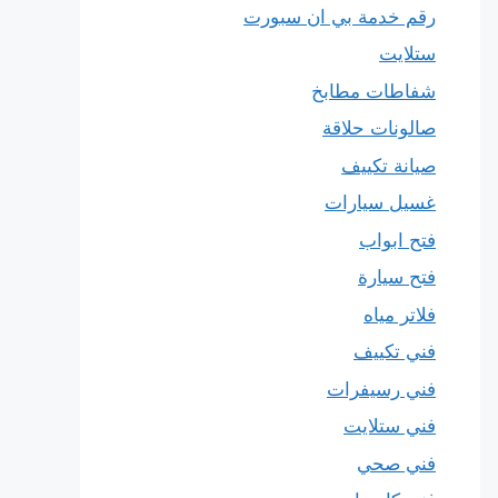
رقم خدمة بي ان سبورت
ستلايت
شفاطات مطابخ
صالونات حلاقة
صيانة تكييف
غسيل سيارات
فتح ابواب
فتح سيارة
فلاتر مياه
فني تكييف
فني رسيفرات
فني ستلايت
فني صحي