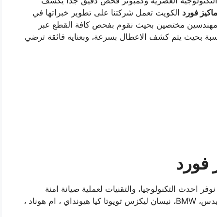
التكنولوجية العصرية وكمبوتر فحص دقيق جدا يكشف
اكيز فورد
الكويت تعمل شركتنا على تطوير خبراتها في
هندسين مختصين بحيث نقوم بفحص كافة القطع عبر
سبة بحيث يتم كشف الاعطال بسرعة، وبعناية فائقة ترضي
 فورد
لى مدار ال 24 ساعة بحيث نوفر احدث التكنولوجيا، والتقنيات لعملية صيانة امنة
للسيارات العالمية، فمهما كان نوع سياراتك مارسيدس، BMW، نيسان ليكزس تويوتا كيا هيونداي ، ام هوناد ،