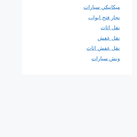
ميكانيكي سيارات
نجار فتح ابواب
نقل اثاث
نقل عفش
نقل عفش اثاث
ونش سيارات