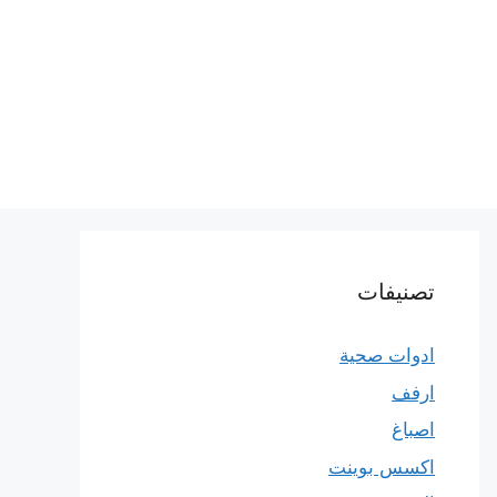
تصنيفات
ادوات صحية
ارفف
اصباغ
اكسس بوينت