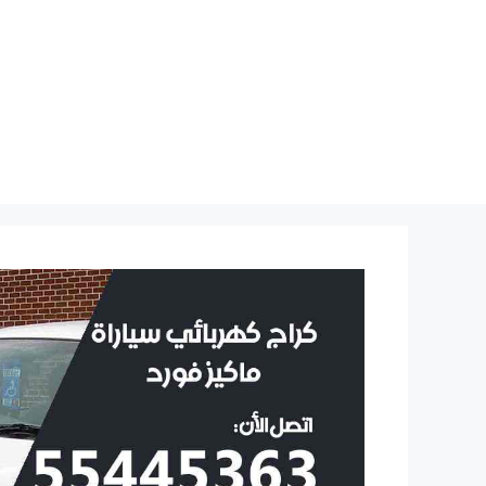
نتقل
لى
لمحتوى