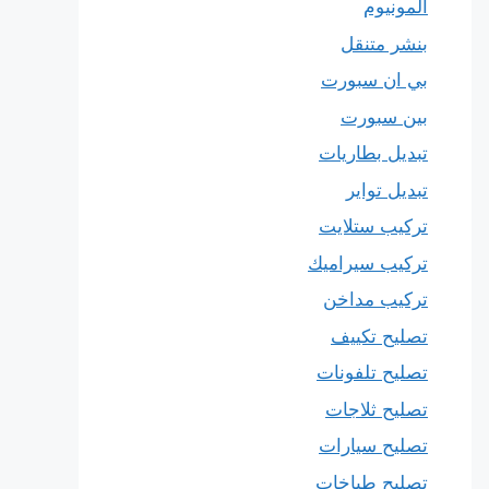
المونيوم
بنشر متنقل
بي ان سبورت
بين سبورت
تبديل بطاريات
تبديل تواير
تركيب ستلايت
تركيب سيراميك
تركيب مداخن
تصليح تكييف
تصليح تلفونات
تصليح ثلاجات
تصليح سيارات
تصليح طباخات