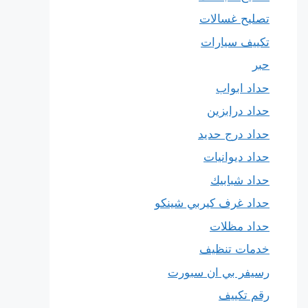
تصليح غسالات
تكييف سيارات
حبر
حداد ابواب
حداد درابزين
حداد درج حديد
حداد ديوانيات
حداد شبابيك
حداد غرف كيربي شينكو
حداد مظلات
خدمات تنظيف
رسيفر بي ان سبورت
رقم تكييف