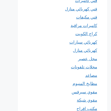
فني كاميرات
فني كهربائي منازل
فني مكيفات
كاميرات مراقبة
كراج الكويت
كهربائي سيارات
كهربائي منازل
محل عصير
محلات تلفونات
مصاعد
مطابخ المنيوم
مقوي سيرفس
مقوي شبكة
مكتب افراح