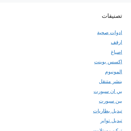
تصنيفات
ادوات صحية
ارفف
اصباغ
اكسس بوينت
المونيوم
بنشر متنقل
بي ان سبورت
بين سبورت
تبديل بطاريات
تبديل تواير
تركيب ستلايت