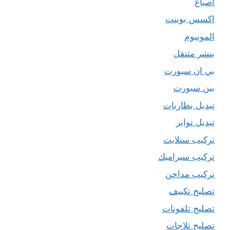
اصباغ
اكسس بوينت
المونيوم
بنشر متنقل
بي ان سبورت
بين سبورت
تبديل بطاريات
تبديل تواير
تركيب ستلايت
تركيب سيراميك
تركيب مداخن
تصليح تكييف
تصليح تلفونات
تصليح ثلاجات