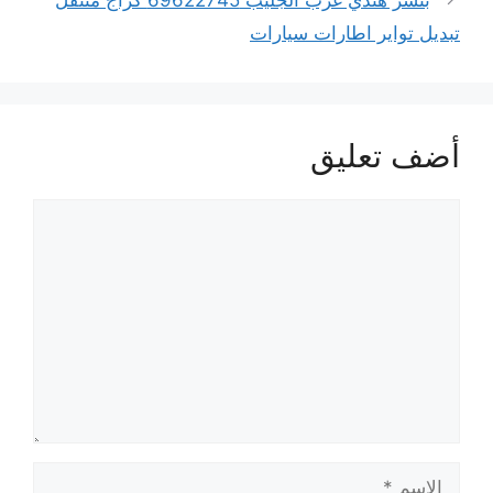
بنشر هندي غرب الجليب 69622745 كراج متنقل
تبديل تواير اطارات سيارات
أضف تعليق
تعليق
الاسم