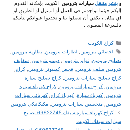
و
بنشر متنقل
سيارات بترومين
الكويت بإمكانه القدوم
إليكم حيثما تواجدتم في العمل أو المنزل او الطريق او
اي مكان ، يكفي أن تتصلوا بنا و تحددوا عنوانكم لنأتيكم
بالسرعة القصوى .
التصنيفات
كراج الكويت
الوسوم
اخصائي بترومين
,
اطارات بترومين
,
بطارية بترومين
,
تصليح بترومين
,
تواير بترومين
,
دينمو بترومين
,
سفايف
بترومين سلف بترومين
,
فحص كمبيوتر بترومين
,
كراج
,
كراج تصليح سيارات بترومين
,
كراج تصليح سيارة
بترومين
,
كراج سيارات بترومين
,
كراج كهرباء سيارة
بترومين
,
كهرباء سيارة
,
كهرباء كراج
,
كهربائي سيارات
بترومين
,
متخصص سيارات بترومين
,
مكيكانيكي بترومين
كراج كهرباء سيارة سيفك 69622745 تصليح
سيارات سيفك الكويت