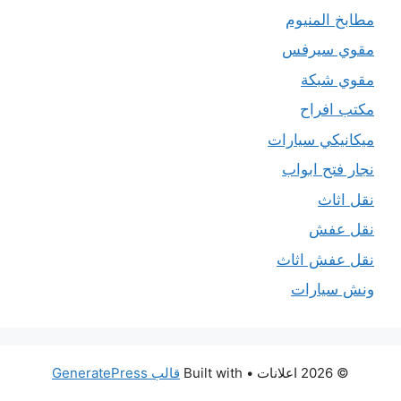
مطابخ المنيوم
مقوي سيرفس
مقوي شبكة
مكتب افراح
ميكانيكي سيارات
نجار فتح ابواب
نقل اثاث
نقل عفش
نقل عفش اثاث
ونش سيارات
© 2026 اعلانات
• Built with
قالب GeneratePress