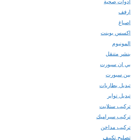
ادوات صحية
ارفف
اصباغ
اكسس بوينت
المونيوم
بنشر متنقل
بي ان سبورت
بين سبورت
تبديل بطاريات
تبديل تواير
تركيب ستلايت
تركيب سيراميك
تركيب مداخن
تصليح تكييف