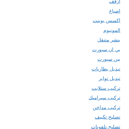
ارفف
اصباغ
اكسس بوينت
المونيوم
بنشر متنقل
بي ان سبورت
بين سبورت
تبديل بطاريات
تبديل تواير
تركيب ستلايت
تركيب سيراميك
تركيب مداخن
تصليح تكييف
تصليح تلفونات