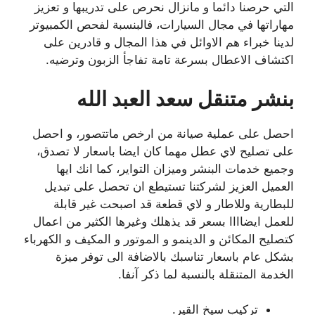
التي حرصنا دائما و مانزال نحرص على تدريبها و تعزيز
مهاراتها في مجال السيارات، فالبنسبة لفحص الكمبيوتر
لدينا خبراء هم الاوائل في هذا المجال و قادرين على
اكتشاف الاعطال بسرعة تامة تفاجأ الزبون وترضيه.
بنشر متنقل سعد العبد الله
احصل على عملية صيانة من ارخص ماتتصور، و احصل
على تصليح لاي عطل مهما كان ايضا باسعار لا تصدق،
وجميع خدمات البنشر وميزان التواير، كما انك ايها
العميل العزيز لشركتنا تستيطع ان تحصل على تبديل
للبطارية وللاطار و لاي قطعة قد اصبحت غير قابلة
للعمل ايضاااا بسعر قد يذهلك وغيرها الكثير من اعمال
كتصليح المكائن و الدينمو و الموتور و المكيف و الكهرباء
بشكل عام باسعار تناسبك بالاضافة الى توفر ميزة
الخدمة المتنقلة بالنسبة لما ذكر آنفا.
تركيب سيخ القير.