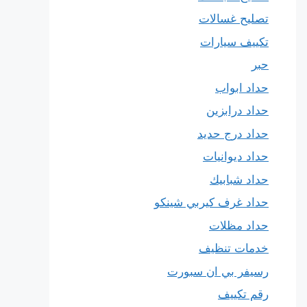
تصليح غسالات
تكييف سيارات
حبر
حداد ابواب
حداد درابزين
حداد درج حديد
حداد ديوانيات
حداد شبابيك
حداد غرف كيربي شينكو
حداد مظلات
خدمات تنظيف
رسيفر بي ان سبورت
رقم تكييف