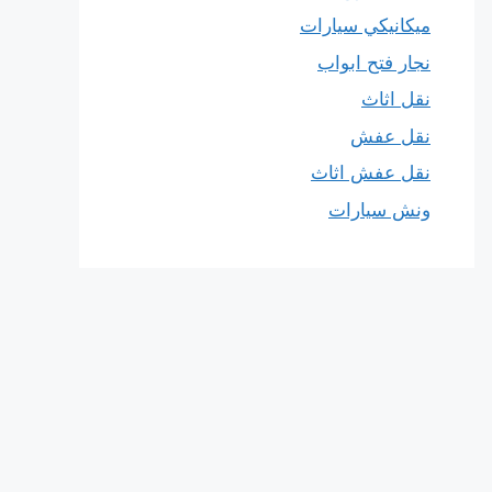
ميكانيكي سيارات
نجار فتح ابواب
نقل اثاث
نقل عفش
نقل عفش اثاث
ونش سيارات