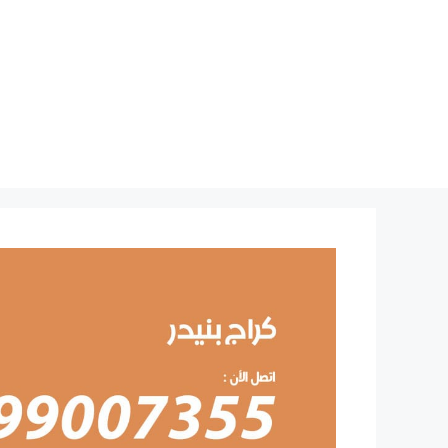
نتقل
لى
لمحتوى