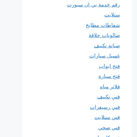
رقم خدمة بي ان سبورت
ستلايت
شفاطات مطابخ
صالونات حلاقة
صيانة تكييف
غسيل سيارات
فتح ابواب
فتح سيارة
فلاتر مياه
فني تكييف
فني رسيفرات
فني ستلايت
فني صحي