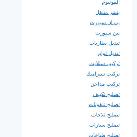
المونيوم
بنشر متنقل
بي ان سبورت
بين سبورت
تبديل بطاريات
تبديل تواير
تركيب ستلايت
تركيب سيراميك
تركيب مداخن
تصليح تكييف
تصليح تلفونات
تصليح ثلاجات
تصليح سيارات
تصليح طباخات