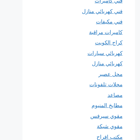
فني كاميرات
فني كهربائي منازل
فني مكيفات
كاميرات مراقبة
كراج الكويت
كهربائي سيارات
كهربائي منازل
محل عصير
محلات تلفونات
مصاعد
مطابخ المنيوم
مقوي سيرفس
مقوي شبكة
مكتب افراح