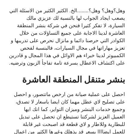
وهل؟وهل؟ وهل؟……..الخ. الكثير الكثير من الاسئلة التي
يصعب ايجاد الجواب لها بالنسبة لك عزيزي مالك
السيارة، لا تفكر كثيرا فنحن في شركة بنشر المنطقة
العاشرة لدينا الاجابة على جميع التساؤلات من خلال
الكوادر التي حرصنا دائما و مانزال نحرص على تدريبها و
تعزيز مهاراتها في مجال السيارات، فالبنسبة لفحص
الكمبيوتر لدينا خبراء هم الاوائل في هذا المجال و قادرين
على اكتشاف الاعطال بسرعة تامة تفاجأ الزبون وترضيه.
بنشر متنقل المنطقة العاشرة
احصل على عملية صيانة من ارخص ماتتصور، و احصل
على تصليح لاي عطل مهما كان ايضا باسعار لا تصدق،
وجميع خدمات البنشر وميزان التواير، كما انك ايها
العميل العزيز لشركتنا تستيطع ان تحصل على تبديل
للبطارية وللاطار و لاي قطعة قد اصبحت غير قابلة
للعمل ايضاااا بسعر قد يذهلك وغيرها الكثير من اعمال