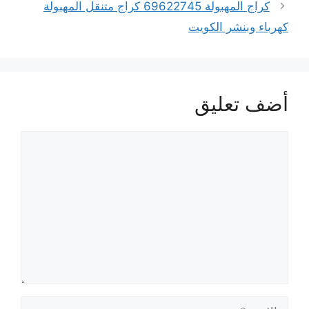
كراج المهبولة 69622745 كراج متنقل المهبولة
كهرباء وبنشر الكويت
أضف تعليق
تعليق
الاسم