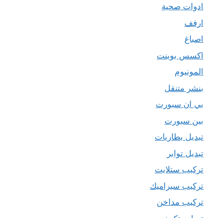
ادوات صحية
ارفف
اصباغ
اكسس بوينت
المونيوم
بنشر متنقل
بي ان سبورت
بين سبورت
تبديل بطاريات
تبديل تواير
تركيب ستلايت
تركيب سيراميك
تركيب مداخن