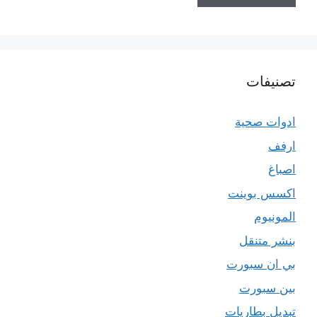
تصنيفات
ادوات صحية
ارفف
اصباغ
اكسس بوينت
المونيوم
بنشر متنقل
بي ان سبورت
بين سبورت
تبديل بطاريات