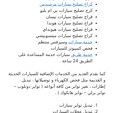
كراخ تصليح سيارات مرسيدس
كرج تصليح سيارات بي ام بليو
قراج تصليح سيارات نيسان
قراج تصليح سيارات هوندا
فراج تصليح سيارات هيونداي
كراج تصليح سيارات ميتسوبيشي
خدمة سيارات
وسيرفس منتظم
فحص كمبيوتر للسيارات
خدمة طريق
سيارات خدمة المساعدة على
الطريق 24 ساعة .
كما نقدم العديد من الخدمات الإضافية للسيارات الحديثة
و القديمة مثل فحص الكهرباء و توصيلاتها ، تبديل
إطارات ، تغير تواير من كافة أنواعه ( تواير دونلوب –
تواير برلي – تواير هانكوك ) .
تبديل تواير سيارات
تبديل عجلات السيارات