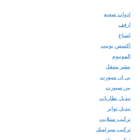
ادوات صحية
ارفف
اصباغ
اكسس بوينت
المونيوم
بنشر متنقل
بي ان سبورت
بين سبورت
تبديل بطاريات
تبديل تواير
تركيب ستلايت
تركيب سيراميك
تركيب مداخن