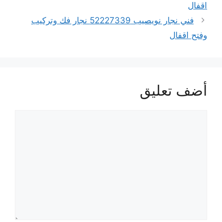
اقفال
فني نجار نويصيب 52227339 نجار فك وتركيب
وفتح اقفال
أضف تعليق
تعليق