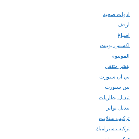
ادوات صحية
ارفف
اصباغ
اكسس بوينت
المونيوم
بنشر متنقل
بي ان سبورت
بين سبورت
تبديل بطاريات
تبديل تواير
تركيب ستلايت
تركيب سيراميك
تركيب مداخن