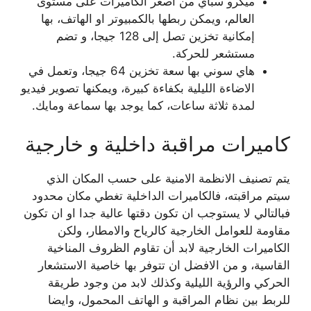
ميكرو سباي من أصغر الكاميرات على مستوى
العالم، ويمكن ربطها بالكمبيوتر او الهاتف، بها
إمكانية تخزين تصل إلى 128 جيجا، و تضم
مستشعر للحركة.
هاي سوني بها سعة تخزين 64 جيجا، وتعمل في
الاضاءة الليلية بكفاءة كبيرة، ويمكنها تصوير فيديو
لمدة ثلاثة ساعات، كما يوجد بها سماعة ومايك.
كاميرات مراقبة داخلية و خارجية
يتم تصنيف الانظمة الامنية على حسب المكان الذي
سيتم مراقبته، فالكاميرات الداخلية تغطي مكان محدود
فبالتالي لا يستوجب ان تكون دقتها عالية جدا او ان تكون
مقاومة للعوامل الخارجية كالرياح والامطار، ولكن
الكاميرات الخارجية لابد أن تقاوم الظروف المناخية
القاسية، و من الافضل ان تتوفر بها خاصية الاستشعار
الحركي والرؤية الليلية وكذلك لابد من وجود طريقة
للربط بين نظام المراقبة و الهاتف المحمول، وايضا