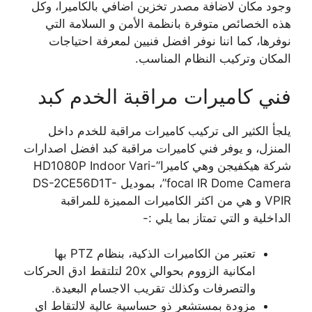
وجود مكان لاضافة مصدر تخزين اضافي بالكاميرا، وكل
هذه الخصائص متوفرة بانظمة الأمن و السلامة التي
نوفرها، كما اننا نوفر افضل فنيين لمعرفة احتياجات
المكان وتركيب النظام المناسب.
فني كاميرات مراقبة الخدم كبد
يلجأ الكثير الى تركيب كاميرات مراقبة للخدم داخل
المنزل، و يوفر فني كاميرات مراقبة كبد افضل اصدارات
شركة هيكفيجن وهي كاميرا”HD1080P Indoor Vari-
focal IR Dome Camera”، بموديل DS-2CE56D1T-
VPIR و هي من اكثر الكاميرات المميزة للمراقبة
الداخلية و التي تمتاز بما يلي :-
تعتبر من الكاميرات الذكية، بنظام PTZ بها
امكانية الزووم بحوالي 20x لتلتقط ادق الحركات
والتصرفات وكذلك تقريب الاجسام البعيدة.
مزودة بمستشعر ذو حساسية عالية لالتقاط اي