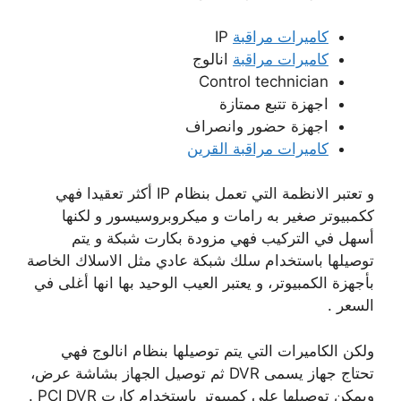
كاميرات مراقبة
IP
كاميرات مراقبة
انالوج
Control technician
اجهزة تتبع ممتازة
اجهزة حضور وانصراف
كاميرات مراقبة القرين
و تعتبر الانظمة التي تعمل بنظام IP أكثر تعقيدا فهي
ككمبيوتر صغير به رامات و ميكروبروسيسور و لكنها
أسهل في التركيب فهي مزودة بكارت شبكة و يتم
توصيلها باستخدام سلك شبكة عادي مثل الاسلاك الخاصة
بأجهزة الكمبيوتر، و يعتبر العيب الوحيد بها انها أغلى في
السعر .
ولكن الكاميرات التي يتم توصيلها بنظام انالوج فهي
تحتاج جهاز يسمى DVR ثم توصيل الجهاز بشاشة عرض،
ويمكن توصيلها على كمبيوتر بإستخدام كارت PCI DVR .