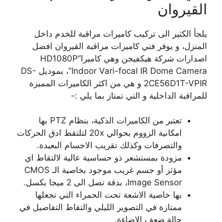
القيروان
يلجأ الكثير الى تركيب كاميرات مراقبة للخدم داخل
المنزل، و يوفر فني كاميرات مراقبة القيروان افضل
اصدارات شركة هيكفيجن وهي كاميرا”HD1080P
Indoor Vari-focal IR Dome Camera”، بموديل DS-
2CE56D1T-VPIR و هي من اكثر الكاميرات المميزة
للمراقبة الداخلية و التي تمتاز بما يلي :-
تعتبر من الكاميرات الذكية، بنظام PTZ بها
امكانية الزووم بحوالي 20x لتلتقط ادق الحركات
والتصرفات وكذلك تقريب الاجسام البعيدة.
مزودة بمستشعر ذو حساسية عالية لالتقاط اي
مؤثر أو جسم غريب موجود بخاصية الـ CMOS
Image Sensor، بدقة تصل الى 2 ميجا بكسل.
بها خاصية الاشعة تحت الحمراء التي تجعلها
ممتازة في التصوير الليلي والتقاط التفاصيل في
حالة ضعف الاضاءة.