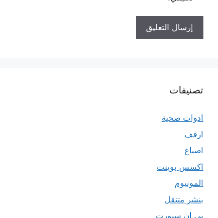
تصنيفات
ادوات صحية
ارفف
اصباغ
اكسس بوينت
المونيوم
بنشر متنقل
بي ان سبورت