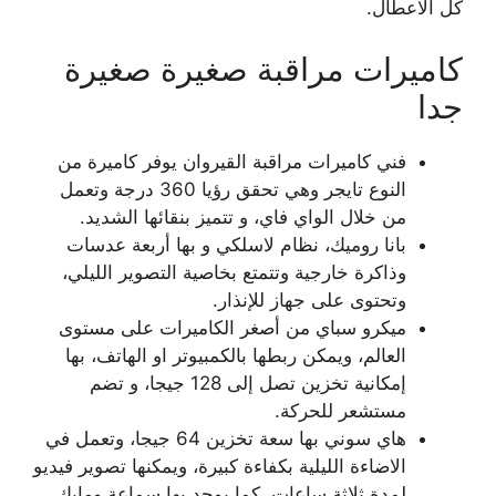
كل الاعطال.
كاميرات مراقبة صغيرة صغيرة
جدا
فني كاميرات مراقبة القيروان يوفر كاميرة من
النوع تايجر وهي تحقق رؤيا 360 درجة وتعمل
من خلال الواي فاي، و تتميز بنقائها الشديد.
بانا روميك، نظام لاسلكي و بها أربعة عدسات
وذاكرة خارجية وتتمتع بخاصية التصوير الليلي،
وتحتوى على جهاز للإنذار.
ميكرو سباي من أصغر الكاميرات على مستوى
العالم، ويمكن ربطها بالكمبيوتر او الهاتف، بها
إمكانية تخزين تصل إلى 128 جيجا، و تضم
مستشعر للحركة.
هاي سوني بها سعة تخزين 64 جيجا، وتعمل في
الاضاءة الليلية بكفاءة كبيرة، ويمكنها تصوير فيديو
لمدة ثلاثة ساعات، كما يوجد بها سماعة ومايك.