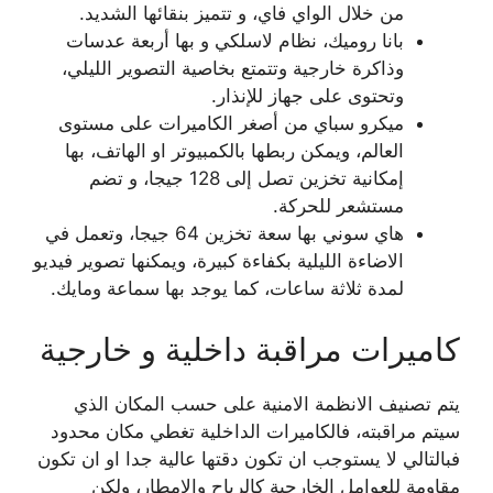
من خلال الواي فاي، و تتميز بنقائها الشديد.
بانا روميك، نظام لاسلكي و بها أربعة عدسات
وذاكرة خارجية وتتمتع بخاصية التصوير الليلي،
وتحتوى على جهاز للإنذار.
ميكرو سباي من أصغر الكاميرات على مستوى
العالم، ويمكن ربطها بالكمبيوتر او الهاتف، بها
إمكانية تخزين تصل إلى 128 جيجا، و تضم
مستشعر للحركة.
هاي سوني بها سعة تخزين 64 جيجا، وتعمل في
الاضاءة الليلية بكفاءة كبيرة، ويمكنها تصوير فيديو
لمدة ثلاثة ساعات، كما يوجد بها سماعة ومايك.
كاميرات مراقبة داخلية و خارجية
يتم تصنيف الانظمة الامنية على حسب المكان الذي
سيتم مراقبته، فالكاميرات الداخلية تغطي مكان محدود
فبالتالي لا يستوجب ان تكون دقتها عالية جدا او ان تكون
مقاومة للعوامل الخارجية كالرياح والامطار، ولكن