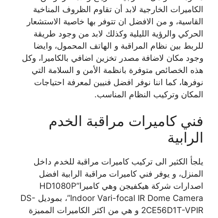
الكاميرات الخارجية لابد أن تقاوم الظروف المناخية
القاسية، و من الافضل ان تتوفر بها خاصية الاستشعار
الحركي والرؤية الليلية وكذلك لابد من وجود طريقة
للربط بين نظام المراقبة و الهاتف المحمول، وايضا
وجود مكان لاضافة مصدر تخزين اضافي بالكاميرا، وكل
هذه الخصائص متوفرة بانظمة الأمن و السلامة التي
نوفرها، كما اننا نوفر افضل فنيين لمعرفة احتياجات
المكان وتركيب النظام المناسب.
فني كاميرات مراقبة الخدم
الرابية
يلجأ الكثير الى تركيب كاميرات مراقبة للخدم داخل
المنزل، و يوفر فني كاميرات مراقبة الرابية افضل
اصدارات شركة هيكفيجن وهي كاميرا”HD1080P
Indoor Vari-focal IR Dome Camera”، بموديل DS-
2CE56D1T-VPIR و هي من اكثر الكاميرات المميزة