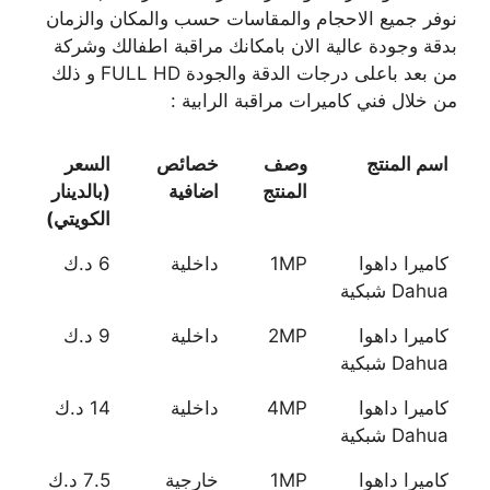
نوفر جميع الاحجام والمقاسات حسب والمكان والزمان
بدقة وجودة عالية الان بامكانك مراقبة اطفالك وشركة
من بعد باعلى درجات الدقة والجودة FULL HD و ذلك
من خلال فني كاميرات مراقبة الرابية :
اسم المنتج
وصف
خصائص
السعر
المنتج
اضافية
(بالدينار
الكويتي)
كاميرا داهوا
1MP
داخلية
6 د.ك
Dahua شبكية
كاميرا داهوا
2MP
داخلية
9 د.ك
Dahua شبكية
كاميرا داهوا
4MP
داخلية
14 د.ك
Dahua شبكية
كاميرا داهوا
1MP
خارجية
7.5 د.ك