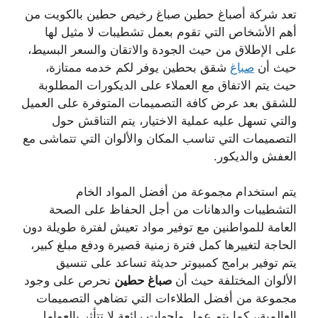
تعد شركة أصباغ حطين صباغ رخيص حطين بالكويت من
أهم الأشخاص التي تقوم بعمل تشطيبات لا مثيل لها
على الإطلاق من حيث الجودة والاتقان والسعر البسيط،
حيث أن
صباغ
شقق بحطين يوفر لكم خدمه ممتازة،
حيث يتم الاتفاق مع العملاء على الديكورات المطلوبة
للشقق بعد عرض كافة التصميمات المتوفرة على العميل
والتي تسهل عليه عملية الاختيار، يتم التناقش حول
التصميمات التي تناسب المكان والألوان التي تتماشى مع
العفش والديكور.
يتم استخدام مجموعة من أفضل المواد الخام
التشطيبات والدهانات من أجل الحفاظ على الصحة
العامة للمواطنين مع توفير مواد تعيش لفترة طويلة دون
الحاجة لتغييرها كمل فترة زمنية قصيرة ودفع مبلغ كبير،
يتم توفير برامج كمبيوتر حديثة تساعد على تنسيق
الألوان المختلفة حيث أن
صباغ
حطين
نحرص على وجود
مجموعة من أفضل الطلاءات التي تضاهي التصميمات
العالمية،، كما يتم عمل واجهات رائعة لا تتأثر بالعوامل