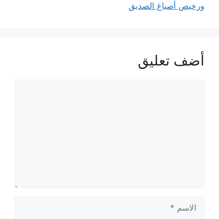
ورخيص أصباغ الصديق
أضف تعليق
تعليق
الاسم