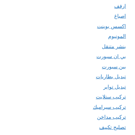
ارفف
اصباغ
اكسس بوينت
المونيوم
بنشر متنقل
بي ان سبورت
بين سبورت
تبديل بطاريات
تبديل تواير
تركيب ستلايت
تركيب سيراميك
تركيب مداخن
تصليح تكييف