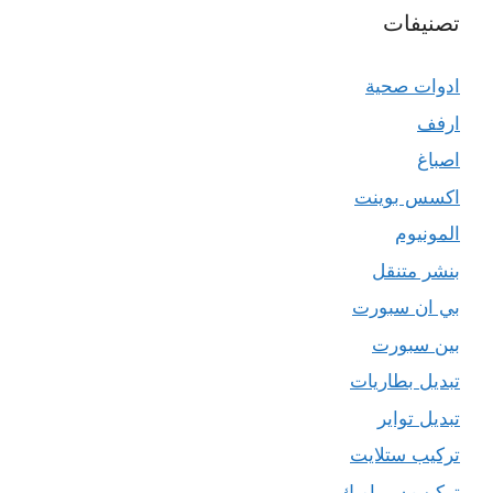
تصنيفات
ادوات صحية
ارفف
اصباغ
اكسس بوينت
المونيوم
بنشر متنقل
بي ان سبورت
بين سبورت
تبديل بطاريات
تبديل تواير
تركيب ستلايت
تركيب سيراميك