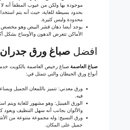
موجودة بها ولكن من عيوب المطفأ أنه لا
بحدود بسيطة للغاية، حيث أنه يتم استخدا
محدودة وليس كثيرة.
يوجد أيضا دهان قشر البيض وهو مخصص لل
الأماكن تتعرض الدهون والأوساخ بشكل أكب
افضل
صباغ ورق جدران
صباغ
العاصمة
صباغ رخيص العاصمة بالكويت خدمه
أنواع ورق الحيطان والتي تتمثل في:
ورق معدني: تتميز باللمعان الجميل ويسا
فيه.
الورق الفينيل: وهو مشهور للغاية ويتم ا
والألوان بجانب أنه سهل التنظيف ويعود ك
ورق النسيج: وله مجموعة متنوعة من ال
جميل على المكان.