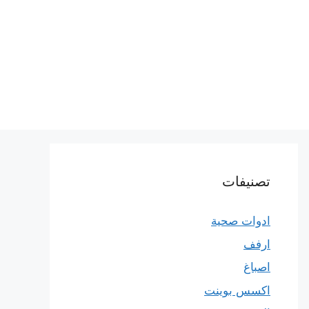
تصنيفات
ادوات صحية
ارفف
اصباغ
اكسس بوينت