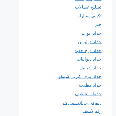
تصليح غسالات
تكييف سيارات
حبر
حداد ابواب
حداد درابزين
حداد درج حديد
حداد ديوانيات
حداد شبابيك
حداد غرف كيربي شينكو
حداد مظلات
خدمات تنظيف
رسيفر بي ان سبورت
رقم تكييف