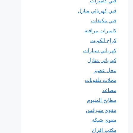
فني كاميرات
فني كهربائي منازل
فني مكيفات
كاميرات مراقبة
كراج الكويت
كهربائي سيارات
كهربائي منازل
محل عصير
محلات تلفونات
مصاعد
مطابخ المنيوم
مقوي سيرفس
مقوي شبكة
مكتب افراح