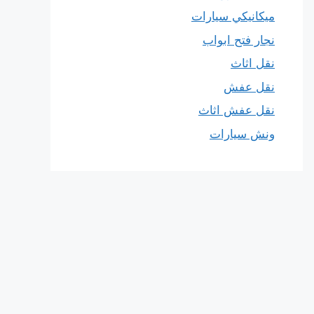
ميكانيكي سيارات
نجار فتح ابواب
نقل اثاث
نقل عفش
نقل عفش اثاث
ونش سيارات