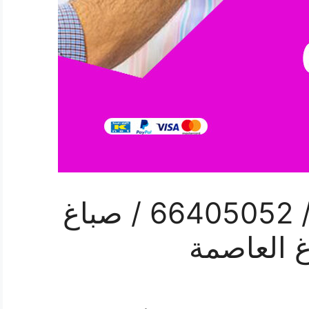
فني صباغ العاصمة / 66405052 / صباغ
 العاصمة