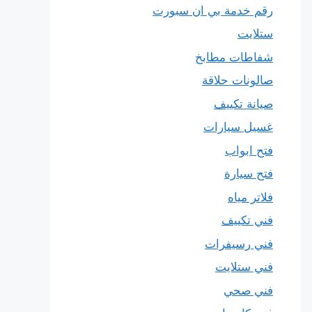
رقم خدمة بي ان سبورت
ستلايت
شفاطات مطابخ
صالونات حلاقة
صيانة تكييف
غسيل سيارات
فتح ابواب
فتح سيارة
فلاتر مياه
فني تكييف
فني رسيفرات
فني ستلايت
فني صحي