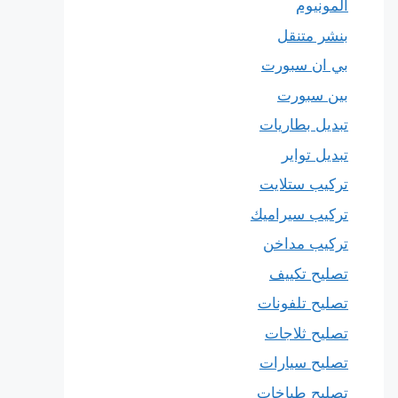
المونيوم
بنشر متنقل
بي ان سبورت
بين سبورت
تبديل بطاريات
تبديل تواير
تركيب ستلايت
تركيب سيراميك
تركيب مداخن
تصليح تكييف
تصليح تلفونات
تصليح ثلاجات
تصليح سيارات
تصليح طباخات