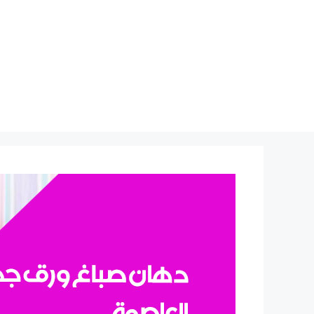
نتقل
لى
لمحتوى