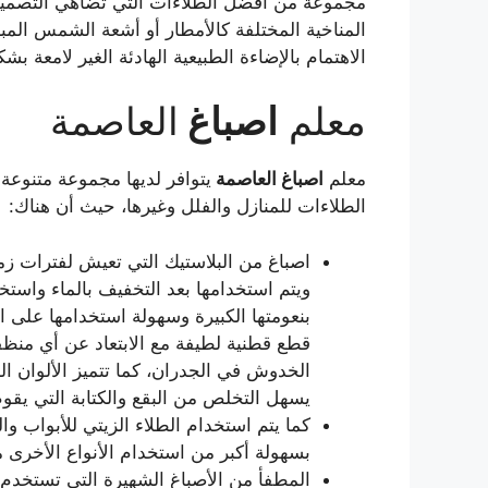
مجموعة من أفضل الطلاءات التي تضاهي التصميمات 
المناخية المختلفة كالأمطار أو أشعة الشمس الم
الاهتمام بالإضاءة الطبيعية الهادئة الغير لامعة بش
معلم
اصباغ
العاصمة
معلم
اصباغ
العاصمة
يتوافر لديها مجموعة متنوعة 
الطلاءات للمنازل والفلل وغيرها، حيث أن هناك:
اصباغ من البلاستيك التي تعيش لفترات زمن
ويتم استخدامها بعد التخفيف بالماء واست
بنعومتها الكبيرة وسهولة استخدامها على 
قطع قطنية لطيفة مع الابتعاد عن أي منظفا
الخدوش في الجدران، كما تتميز الألوان ال
يسهل التخلص من البقع والكتابة التي يقوم 
كما يتم استخدام الطلاء الزيتي للأبواب وا
بسهولة أكبر من استخدام الأنواع الأخرى م
المطفأ من الأصباغ الشهيرة التي تستخدم