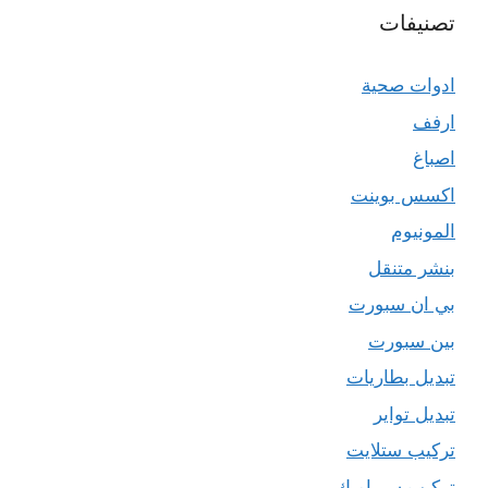
تصنيفات
ادوات صحية
ارفف
اصباغ
اكسس بوينت
المونيوم
بنشر متنقل
بي ان سبورت
بين سبورت
تبديل بطاريات
تبديل تواير
تركيب ستلايت
تركيب سيراميك