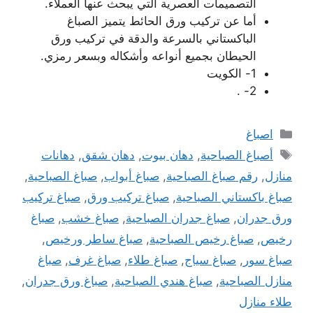
التصميمات العصرية التي يبحث عنها العملاء.
أما عن تركيب ورق الحائط يتميز الصباغ
الباكستاني بالسرعة والدقة في تركيب ورق
الحيطان بجميع أنواعه وأشكاله وبسعر رمزي.
1- الكويت
2- .
التصنيفات
اصباغ
الوسوم
أصباغ الصباحية
,
دهان بيوت
,
دهان شقق
,
دهانات
منازل
,
رقم صباغ الصباحية
,
صباغ أبواب
,
صباغ الصباحية
,
صباغ باكستاني الصباحية
,
صباغ تركيب ورق
,
صباغ تركيب
ورق جدران
,
صباغ جدران الصباحية
,
صباغ خشب
,
صباغ
رخيص
,
صباغ رخيص الصباحية
,
صباغ ساطر ورخيص
,
صباغ سور
,
صباغ سياج
,
صباغ طلاء
,
صباغ غرف
,
صباغ
منازل الصباحية
,
صباغ هندي الصباحية
,
صباغ ورق جدران
,
طلاء منازل