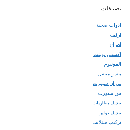
تصنيفات
ادوات صحية
ارفف
اصباغ
اكسس بوينت
المونيوم
بنشر متنقل
بي ان سبورت
بين سبورت
تبديل بطاريات
تبديل تواير
تركيب ستلايت