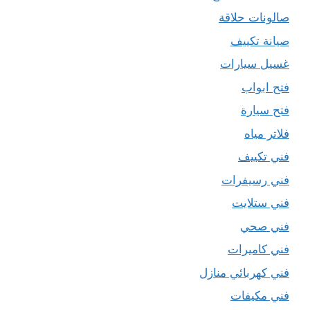
صالونات حلاقة
صيانة تكييف
غسيل سيارات
فتح ابواب
فتح سيارة
فلاتر مياه
فني تكييف
فني رسيفرات
فني ستلايت
فني صحي
فني كاميرات
فني كهربائي منازل
فني مكيفات