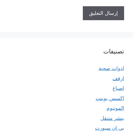
تصنيفات
ادوات صحية
ارفف
اصباغ
اكسس بوينت
المونيوم
بنشر متنقل
بي ان سبورت