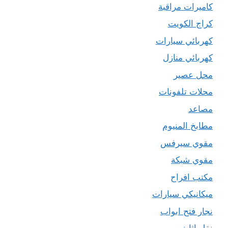
كاميرات مراقبة
كراج الكويت
كهربائي سيارات
كهربائي منازل
محل عصير
محلات تلفونات
مصاعد
مطابخ المنيوم
مقوي سيرفس
مقوي شبكة
مكتب افراح
ميكانيكي سيارات
نجار فتح ابواب