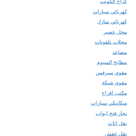
كراج الكويت
كهربائي سيارات
كهربائي منازل
محل عصير
محلات تلفونات
مصاعد
مطابخ المنيوم
مقوي سيرفس
مقوي شبكة
مكتب افراح
ميكانيكي سيارات
نجار فتح ابواب
نقل اثاث
نقل عفش