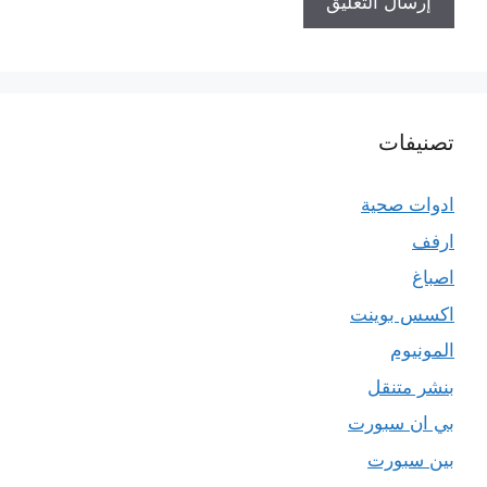
تصنيفات
ادوات صحية
ارفف
اصباغ
اكسس بوينت
المونيوم
بنشر متنقل
بي ان سبورت
بين سبورت