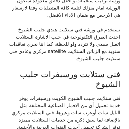
ورشة تركيب ستلايتات و خلال دقائق معدودة ستكون
الورشة امام منزلك لتلبية كافة المتطلبات وفقا لارسعار
هي الارخص مع ضمان الاداء الافضل.
نستخدم في ورشة فني ستلايت هندي جليب الشيوخ
احدث الطرق التكنولوجية في جلب الاشارة الستلايت
اتصل سيدي ولا تتردد ولو للحظة، كما اننا نجري تعاقدات
سنوية مع الزبائن الستلايت satellite مركزى وعادي فني
ستلايت جليب الشيوخ.
فني ستلايت ورسيفرات جليب
الشيوخ
فني ستلايت جليب الشيوخ الكويت ورسيفرات يوفر
خدمة تحميل أي من الاقمار الصناعية المختلفة مثل
النايل سات أوعرب سات وغيرها، فني الستلايت مركزي
بالإضافة لما سبق ذكره من خدمات الستلايت مميزة
توفر الشركة تحميل أحدث القنوات العربية والأجنبية.