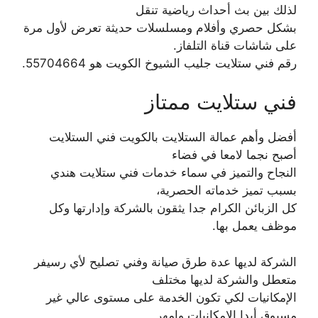
لذلك بين بث أحداث رياضية تنقل
بشكل حصري وأفلام ومسلسلات حديثة تعرض لأول مرة
على شاشات قناة التلفاز.
رقم فني ستلايت جليب الشيوخ الكويت هو 55704664.
فني ستلايت ممتاز
أفضل وأهم عمالة الستلايت بالكويت فني الستلايت
أصبح نجما لامعا في فضاء
النجاح والتميز في سماء خدمات فني ستلايت هندي
بسبب تميز خدماته الحصرية،
كل الزبائن الكرام جدا يثقون بالشركة وإدارتها وكل
موظف يعمل بها.
الشركة لديها عدة طرق صيانة وفني تصليح لأي رسيفر
متعطل والشركة لديها مختلف
الإمكانيات لكي تكون الخدمة على مستوى عالي غير
مسبوق أبدا الإمكانيات وامهر