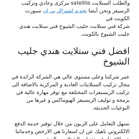
والطلب الستلايت satellite مركزى وعادي وتركيب
الرسيفر ونحن أيضا
تجدبد اشتراك بي ان
سبورت
الكويت في
شركة فني ستلايت جليب الشيوخ فني ستلايت هندي
جليب الشيوخ بالكويت.
افضل فني ستلايت هندي جليب
الشيوخ
عتبر شركتنا وعلى مستوى عالي هي الشركة الرائدة في
مجال تركيب الستلايتات العادية و المركزية بالاضافة الى
تركيب الريسيفرات المختلفة مع توفر مهارة عالية في
برمجة و توليف الريسيفر الهيوماكس و غيرها من
النوعيات الحديثة،
نسهل التعامل على الزبون من خلال توفير خدمة الدفع
الالكتروني ناهيك عن ان اسعارنا هي الارخص وخدماتنا
هي الافضل في تقنيات الشتلايت والدش.